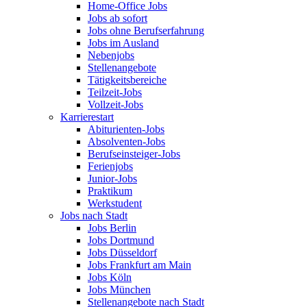
Home-Office Jobs
Jobs ab sofort
Jobs ohne Berufserfahrung
Jobs im Ausland
Nebenjobs
Stellenangebote
Tätigkeitsbereiche
Teilzeit-Jobs
Vollzeit-Jobs
Karrierestart
Abiturienten-Jobs
Absolventen-Jobs
Berufseinsteiger-Jobs
Ferienjobs
Junior-Jobs
Praktikum
Werkstudent
Jobs nach Stadt
Jobs Berlin
Jobs Dortmund
Jobs Düsseldorf
Jobs Frankfurt am Main
Jobs Köln
Jobs München
Stellenangebote nach Stadt