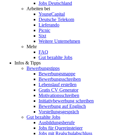
Jobs Deutschland
Arbeiten bei
YoungCapital
Deutsche Telekom
Lieferando
Picnic
Sixt
Weitere Unternehmen
Mehr
FAQ
Gut bezahlte Jobs
Infos & Tipps
Bewerbungstipps
Bewerbungsmappe
Bewerbungsschreiben
Lebenslauf erstellen
Gratis CV Generator
Motivationsschreiben
Initiativbewerbung schreiben
Bewerbung auf Englisch
Vorstellungsgespräch
Gut bezahlte Jobs
Ausbildungsberufe
Jobs für Quereinsteiger
Jobs mit Realschulabschluss