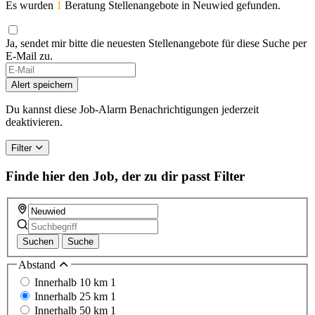
Es wurden
1
Beratung Stellenangebote in Neuwied gefunden.
Ja, sendet mir bitte die neuesten Stellenangebote für diese Suche per
E-Mail zu.
If
you
Alert speichern
are
a
Du kannst diese Job-Alarm Benachrichtigungen jederzeit
human,
deaktivieren.
ignore
this
Filter
field
Finde hier den Job, der zu dir passt
Filter
Suchen
Suche
Abstand
Innerhalb 10 km
1
Innerhalb 25 km
1
Innerhalb 50 km
1