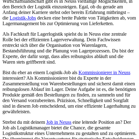
Wirtschaftslandschaft gibt es in Neuss vielfältige Möglichkeiten, in
den Bereich der Logistik einzusteigen. Egal, ob du gerade am
Anfang deiner Karriere stehst oder bereits Erfahrung mitbringst –
die
Logistik-Jobs
decken eine breite Palette von Tätigkeiten ab, vom
Lagermanagement bis zur Optimierung von Lieferketten.
Als Fachkraft für Lagerlogistik spielst du in Neuss eine zentrale
Rolle bei der effizienten Lagerverwaltung. Dein Fachwissen
erstreckt sich über die Organisation von Warenlagern,
Bestandsführung und die Planung von Lagerprozessen. Du bist der
Experte, der dafür sorgt, dass alles reibungslos abläuft und die
Waren stets griffbereit sind.
Bist du eher an einem Logistik-Job als
Kommissionierer in Neuss
interessiert? Als Kommissionierer bist du Experte in der
Zusammenstellung von Warenbestellungen und sicherst damit einen
reibungslosen Ablauf im Lager. Deine Aufgabe ist es, die benötigten
Produkte gemäß den Bestellungen zu finden, zu sammeln und für
den Versand vorzubereiten. Präzision, Schnelligkeit und Sorgfalt
sind in diesem Job entscheidend, um eine effiziente Lagerhaltung zu
gewährleisten.
Strebst du mit deinem
Job in Neuss
eine leitende Position an? Der
Job als Logistikmanager bietet die Chance, die gesamte
Logistikstruktur eines Unternehmens zu gestalten und zu optimieren.
Du übernimmst die Verantwortung für strategische Entscheidungen,