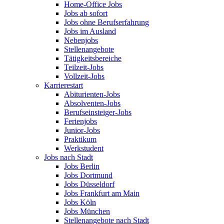
Home-Office Jobs
Jobs ab sofort
Jobs ohne Berufserfahrung
Jobs im Ausland
Nebenjobs
Stellenangebote
Tätigkeitsbereiche
Teilzeit-Jobs
Vollzeit-Jobs
Karrierestart
Abiturienten-Jobs
Absolventen-Jobs
Berufseinsteiger-Jobs
Ferienjobs
Junior-Jobs
Praktikum
Werkstudent
Jobs nach Stadt
Jobs Berlin
Jobs Dortmund
Jobs Düsseldorf
Jobs Frankfurt am Main
Jobs Köln
Jobs München
Stellenangebote nach Stadt