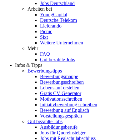
Jobs Deutschland
Arbeiten bei
YoungCapital
Deutsche Telekom
Lieferando
Picnic
Sixt
Weitere Unternehmen
Mehr
FAQ
Gut bezahlte Jobs
Infos & Tipps
Bewerbungstipps
Bewerbungsmappe
Bewerbungsschreiben
Lebenslauf erstellen
Gratis CV Generator
Motivationsschreiben
Initiativbewerbung schreiben
Bewerbung auf Englisch
Vorstellungsgespräch
Gut bezahlte Jobs
Ausbildungsberufe
Jobs für Quereinsteiger
Jobs mit Realschulabschluss