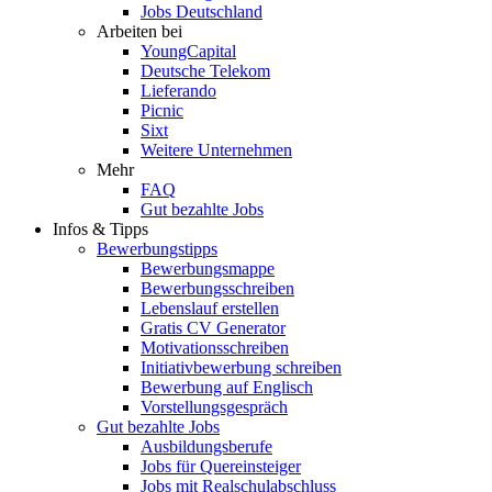
Jobs Deutschland
Arbeiten bei
YoungCapital
Deutsche Telekom
Lieferando
Picnic
Sixt
Weitere Unternehmen
Mehr
FAQ
Gut bezahlte Jobs
Infos & Tipps
Bewerbungstipps
Bewerbungsmappe
Bewerbungsschreiben
Lebenslauf erstellen
Gratis CV Generator
Motivationsschreiben
Initiativbewerbung schreiben
Bewerbung auf Englisch
Vorstellungsgespräch
Gut bezahlte Jobs
Ausbildungsberufe
Jobs für Quereinsteiger
Jobs mit Realschulabschluss