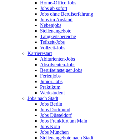
Home-Office Jobs
Jobs ab sofort
Jobs ohne Berufserfahrung
Jobs im Ausland
Nebenjobs
Stellenangebote
Tätigkeitsbereiche
Teilzeit-Jobs
Vollzeit-Jobs
Karrierestart
Abiturienten-Jobs
Absolventen-Jobs
Berufseinsteiger-Jobs
Ferienjobs
Junior-Jobs
Praktikum
Werkstudent
Jobs nach Stadt
Jobs Berlin
Jobs Dortmund
Jobs Düsseldorf
Jobs Frankfurt am Main
Jobs Köln
Jobs München
Stellenangebote nach Stadt