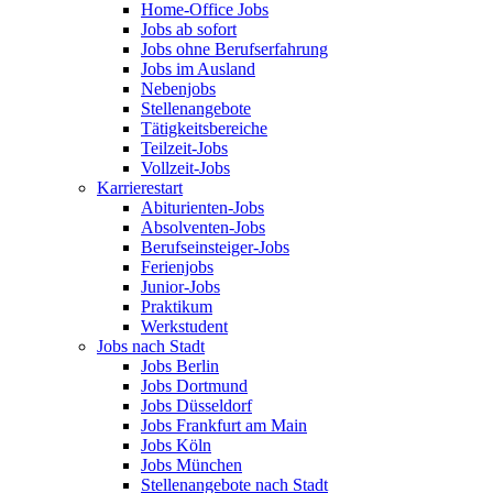
Home-Office Jobs
Jobs ab sofort
Jobs ohne Berufserfahrung
Jobs im Ausland
Nebenjobs
Stellenangebote
Tätigkeitsbereiche
Teilzeit-Jobs
Vollzeit-Jobs
Karrierestart
Abiturienten-Jobs
Absolventen-Jobs
Berufseinsteiger-Jobs
Ferienjobs
Junior-Jobs
Praktikum
Werkstudent
Jobs nach Stadt
Jobs Berlin
Jobs Dortmund
Jobs Düsseldorf
Jobs Frankfurt am Main
Jobs Köln
Jobs München
Stellenangebote nach Stadt