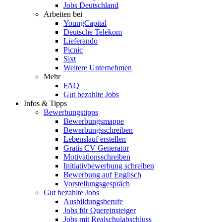
Jobs Deutschland
Arbeiten bei
YoungCapital
Deutsche Telekom
Lieferando
Picnic
Sixt
Weitere Unternehmen
Mehr
FAQ
Gut bezahlte Jobs
Infos & Tipps
Bewerbungstipps
Bewerbungsmappe
Bewerbungsschreiben
Lebenslauf erstellen
Gratis CV Generator
Motivationsschreiben
Initiativbewerbung schreiben
Bewerbung auf Englisch
Vorstellungsgespräch
Gut bezahlte Jobs
Ausbildungsberufe
Jobs für Quereinsteiger
Jobs mit Realschulabschluss