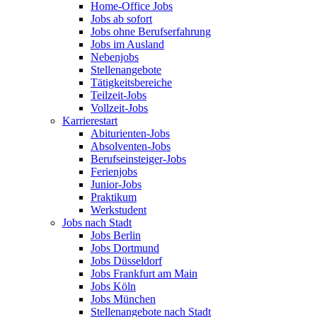
Home-Office Jobs
Jobs ab sofort
Jobs ohne Berufserfahrung
Jobs im Ausland
Nebenjobs
Stellenangebote
Tätigkeitsbereiche
Teilzeit-Jobs
Vollzeit-Jobs
Karrierestart
Abiturienten-Jobs
Absolventen-Jobs
Berufseinsteiger-Jobs
Ferienjobs
Junior-Jobs
Praktikum
Werkstudent
Jobs nach Stadt
Jobs Berlin
Jobs Dortmund
Jobs Düsseldorf
Jobs Frankfurt am Main
Jobs Köln
Jobs München
Stellenangebote nach Stadt