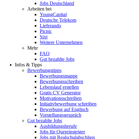
Jobs Deutschland
Arbeiten bei
YoungCapital
Deutsche Telekom
Lieferando
Picnic
Sixt
Weitere Unternehmen
Mehr
FAQ
Gut bezahlte Jobs
Infos & Tipps
Bewerbungstipps
Bewerbungsmappe
Bewerbungsschreiben
Lebenslauf erstellen
Gratis CV Generator
Motivationsschreiben
Initiativbewerbung schreiben
Bewerbung auf Englisch
Vorstellungsgespräch
Gut bezahlte Jobs
Ausbildungsberufe
Jobs für Quereinsteiger
Jobs mit Realschulabschluss