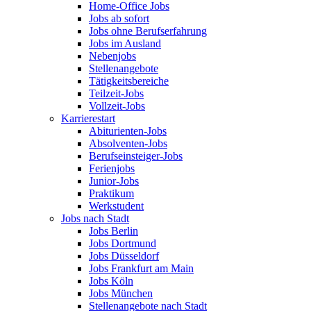
Home-Office Jobs
Jobs ab sofort
Jobs ohne Berufserfahrung
Jobs im Ausland
Nebenjobs
Stellenangebote
Tätigkeitsbereiche
Teilzeit-Jobs
Vollzeit-Jobs
Karrierestart
Abiturienten-Jobs
Absolventen-Jobs
Berufseinsteiger-Jobs
Ferienjobs
Junior-Jobs
Praktikum
Werkstudent
Jobs nach Stadt
Jobs Berlin
Jobs Dortmund
Jobs Düsseldorf
Jobs Frankfurt am Main
Jobs Köln
Jobs München
Stellenangebote nach Stadt