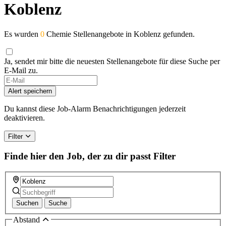
Koblenz
Es wurden
0
Chemie Stellenangebote in Koblenz gefunden.
Ja, sendet mir bitte die neuesten Stellenangebote für diese Suche per
E-Mail zu.
If
you
Alert speichern
are
a
Du kannst diese Job-Alarm Benachrichtigungen jederzeit
human,
deaktivieren.
ignore
this
Filter
field
Finde hier den Job, der zu dir passt
Filter
Suchen
Suche
Abstand