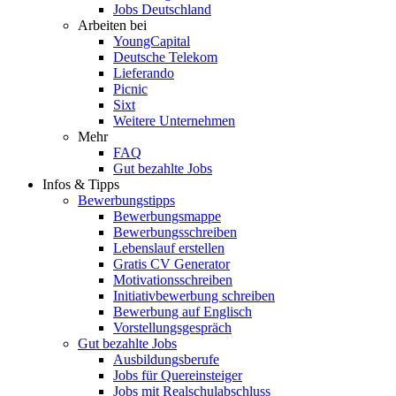
Jobs Deutschland
Arbeiten bei
YoungCapital
Deutsche Telekom
Lieferando
Picnic
Sixt
Weitere Unternehmen
Mehr
FAQ
Gut bezahlte Jobs
Infos & Tipps
Bewerbungstipps
Bewerbungsmappe
Bewerbungsschreiben
Lebenslauf erstellen
Gratis CV Generator
Motivationsschreiben
Initiativbewerbung schreiben
Bewerbung auf Englisch
Vorstellungsgespräch
Gut bezahlte Jobs
Ausbildungsberufe
Jobs für Quereinsteiger
Jobs mit Realschulabschluss