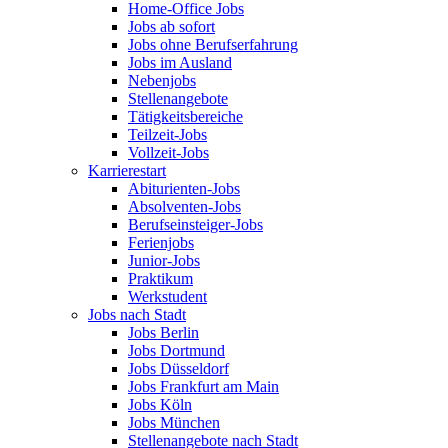
Home-Office Jobs
Jobs ab sofort
Jobs ohne Berufserfahrung
Jobs im Ausland
Nebenjobs
Stellenangebote
Tätigkeitsbereiche
Teilzeit-Jobs
Vollzeit-Jobs
Karrierestart
Abiturienten-Jobs
Absolventen-Jobs
Berufseinsteiger-Jobs
Ferienjobs
Junior-Jobs
Praktikum
Werkstudent
Jobs nach Stadt
Jobs Berlin
Jobs Dortmund
Jobs Düsseldorf
Jobs Frankfurt am Main
Jobs Köln
Jobs München
Stellenangebote nach Stadt