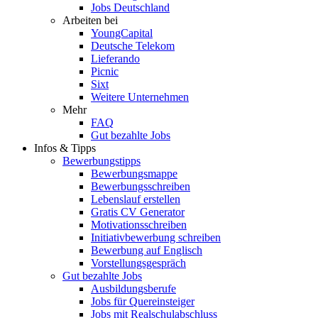
Jobs Deutschland
Arbeiten bei
YoungCapital
Deutsche Telekom
Lieferando
Picnic
Sixt
Weitere Unternehmen
Mehr
FAQ
Gut bezahlte Jobs
Infos & Tipps
Bewerbungstipps
Bewerbungsmappe
Bewerbungsschreiben
Lebenslauf erstellen
Gratis CV Generator
Motivationsschreiben
Initiativbewerbung schreiben
Bewerbung auf Englisch
Vorstellungsgespräch
Gut bezahlte Jobs
Ausbildungsberufe
Jobs für Quereinsteiger
Jobs mit Realschulabschluss