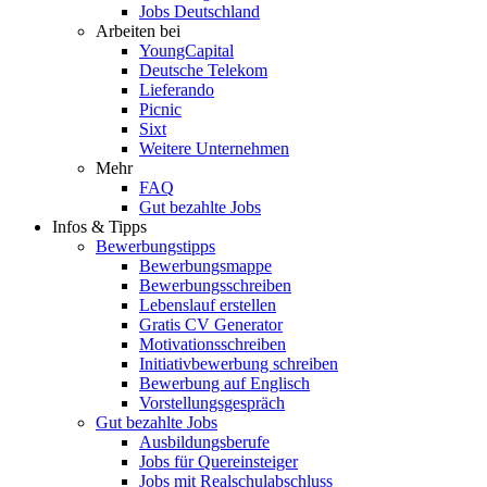
Jobs Deutschland
Arbeiten bei
YoungCapital
Deutsche Telekom
Lieferando
Picnic
Sixt
Weitere Unternehmen
Mehr
FAQ
Gut bezahlte Jobs
Infos & Tipps
Bewerbungstipps
Bewerbungsmappe
Bewerbungsschreiben
Lebenslauf erstellen
Gratis CV Generator
Motivationsschreiben
Initiativbewerbung schreiben
Bewerbung auf Englisch
Vorstellungsgespräch
Gut bezahlte Jobs
Ausbildungsberufe
Jobs für Quereinsteiger
Jobs mit Realschulabschluss