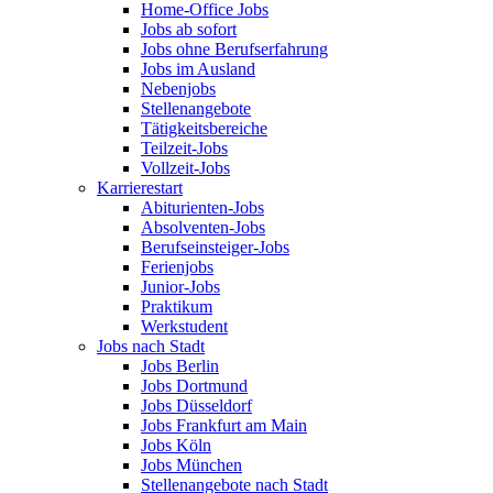
Home-Office Jobs
Jobs ab sofort
Jobs ohne Berufserfahrung
Jobs im Ausland
Nebenjobs
Stellenangebote
Tätigkeitsbereiche
Teilzeit-Jobs
Vollzeit-Jobs
Karrierestart
Abiturienten-Jobs
Absolventen-Jobs
Berufseinsteiger-Jobs
Ferienjobs
Junior-Jobs
Praktikum
Werkstudent
Jobs nach Stadt
Jobs Berlin
Jobs Dortmund
Jobs Düsseldorf
Jobs Frankfurt am Main
Jobs Köln
Jobs München
Stellenangebote nach Stadt