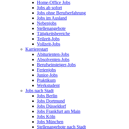
Home-Office Jobs
Jobs ab sofort
Jobs ohne Berufserfahrung
Jobs im Ausland
Nebenjobs
Stellenangebote
Tätigkeitsbereiche
Teilzeit-Jobs
Vollzeit-Jobs
Karrierestart
Abiturienten-Jobs
Absolventen-Jobs
Berufseinsteiger-Jobs
Ferienjobs
Junior-Jobs
Praktikum
Werkstudent
Jobs nach Stadt
Jobs Berlin
Jobs Dortmund
Jobs Düsseldorf
Jobs Frankfurt am Main
Jobs Köln
Jobs München
Stellenangebote nach Stadt