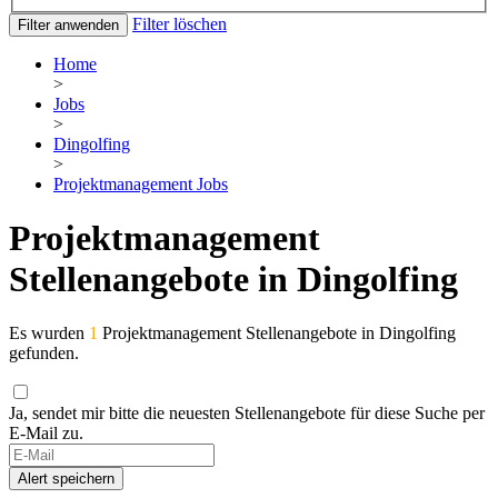
Filter löschen
Filter anwenden
Home
>
Jobs
>
Dingolfing
>
Projektmanagement Jobs
Projektmanagement
Stellenangebote in Dingolfing
Es wurden
1
Projektmanagement Stellenangebote in Dingolfing
gefunden.
Ja, sendet mir bitte die neuesten Stellenangebote für diese Suche per
E-Mail zu.
If
you
Alert speichern
are