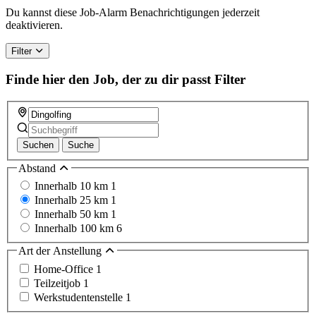
a
Du kannst diese Job-Alarm Benachrichtigungen jederzeit
human,
deaktivieren.
ignore
this
Filter
field
Finde hier den Job, der zu dir passt
Filter
Suchen
Suche
Abstand
Innerhalb 10 km
1
Innerhalb 25 km
1
Innerhalb 50 km
1
Innerhalb 100 km
6
Art der Anstellung
Home-Office
1
Teilzeitjob
1
Werkstudentenstelle
1