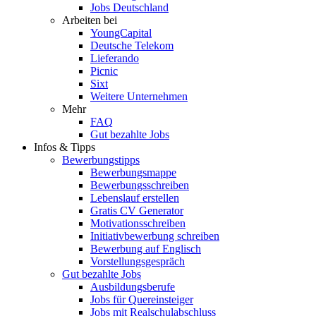
Jobs Deutschland
Arbeiten bei
YoungCapital
Deutsche Telekom
Lieferando
Picnic
Sixt
Weitere Unternehmen
Mehr
FAQ
Gut bezahlte Jobs
Infos & Tipps
Bewerbungstipps
Bewerbungsmappe
Bewerbungsschreiben
Lebenslauf erstellen
Gratis CV Generator
Motivationsschreiben
Initiativbewerbung schreiben
Bewerbung auf Englisch
Vorstellungsgespräch
Gut bezahlte Jobs
Ausbildungsberufe
Jobs für Quereinsteiger
Jobs mit Realschulabschluss