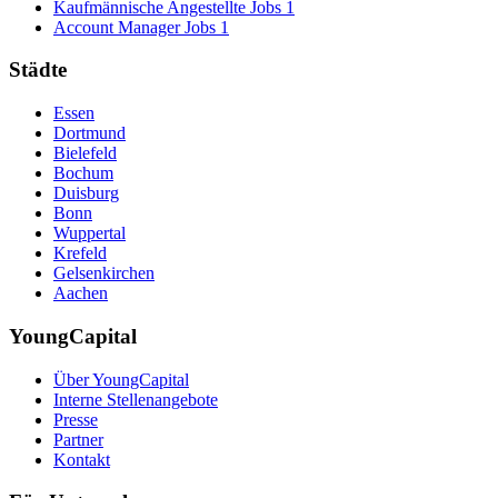
Kaufmännische Angestellte Jobs
1
Account Manager Jobs
1
Städte
Essen
Dortmund
Bielefeld
Bochum
Duisburg
Bonn
Wuppertal
Krefeld
Gelsenkirchen
Aachen
YoungCapital
Über YoungCapital
Interne Stellenangebote
Presse
Partner
Kontakt