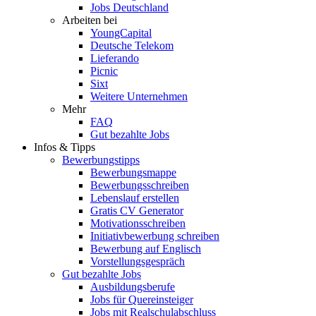
Jobs Deutschland
Arbeiten bei
YoungCapital
Deutsche Telekom
Lieferando
Picnic
Sixt
Weitere Unternehmen
Mehr
FAQ
Gut bezahlte Jobs
Infos & Tipps
Bewerbungstipps
Bewerbungsmappe
Bewerbungsschreiben
Lebenslauf erstellen
Gratis CV Generator
Motivationsschreiben
Initiativbewerbung schreiben
Bewerbung auf Englisch
Vorstellungsgespräch
Gut bezahlte Jobs
Ausbildungsberufe
Jobs für Quereinsteiger
Jobs mit Realschulabschluss