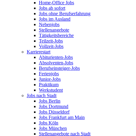
Home-Office Jobs
Jobs ab sofort
Jobs ohne Berufserfahrung
Jobs im Ausland
Nebenjobs
Stellenangebote
Tätigkeitsbereiche
Teilzeit-Jobs
Vollzeit-Jobs
Karrierestart
Abiturienten-Jobs
Absolventen-Jobs
Berufseinsteiger-Jobs
Ferienjobs
Junior-Jobs
Praktikum
Werkstudent
Jobs nach Stadt
Jobs Berlin
Jobs Dortmund
Jobs Düsseldorf
Jobs Frankfurt am Main
Jobs Köln
Jobs München
Stellenangebote nach Stadt