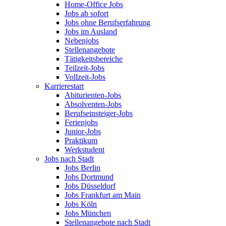
Home-Office Jobs
Jobs ab sofort
Jobs ohne Berufserfahrung
Jobs im Ausland
Nebenjobs
Stellenangebote
Tätigkeitsbereiche
Teilzeit-Jobs
Vollzeit-Jobs
Karrierestart
Abiturienten-Jobs
Absolventen-Jobs
Berufseinsteiger-Jobs
Ferienjobs
Junior-Jobs
Praktikum
Werkstudent
Jobs nach Stadt
Jobs Berlin
Jobs Dortmund
Jobs Düsseldorf
Jobs Frankfurt am Main
Jobs Köln
Jobs München
Stellenangebote nach Stadt