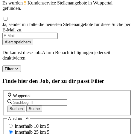
Es wurden
5
Kundenservice Stellenangebote in Wuppertal
gefunden.
Ja, sendet mir bitte die neuesten Stellenangebote für diese Suche per
E-Mail zu.
If
you
Alert speichern
are
a
Du kannst diese Job-Alarm Benachrichtigungen jederzeit
human,
deaktivieren.
ignore
this
Filter
field
Finde hier den Job, der zu dir passt
Filter
Suchen
Suche
Abstand
Innerhalb 10 km
5
Innerhalb 25 km
5