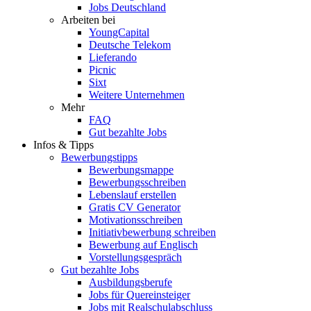
Jobs Deutschland
Arbeiten bei
YoungCapital
Deutsche Telekom
Lieferando
Picnic
Sixt
Weitere Unternehmen
Mehr
FAQ
Gut bezahlte Jobs
Infos & Tipps
Bewerbungstipps
Bewerbungsmappe
Bewerbungsschreiben
Lebenslauf erstellen
Gratis CV Generator
Motivationsschreiben
Initiativbewerbung schreiben
Bewerbung auf Englisch
Vorstellungsgespräch
Gut bezahlte Jobs
Ausbildungsberufe
Jobs für Quereinsteiger
Jobs mit Realschulabschluss