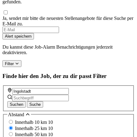
gefunden.
Ja, sendet mir bitte die neuesten Stellenangebote für diese Suche per
E-Mail zu.
If
you
Alert speichern
are
a
Du kannst diese Job-Alarm Benachrichtigungen jederzeit
human,
deaktivieren.
ignore
this
Filter
field
Finde hier den Job, der zu dir passt
Filter
Suchen
Suche
Abstand
Innerhalb 10 km
10
Innerhalb 25 km
10
Innerhalb 50 km
10