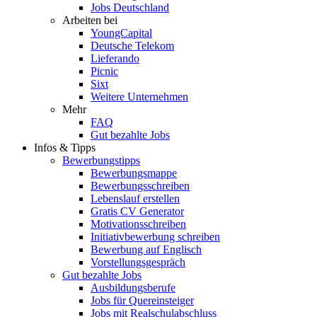
Jobs Deutschland
Arbeiten bei
YoungCapital
Deutsche Telekom
Lieferando
Picnic
Sixt
Weitere Unternehmen
Mehr
FAQ
Gut bezahlte Jobs
Infos & Tipps
Bewerbungstipps
Bewerbungsmappe
Bewerbungsschreiben
Lebenslauf erstellen
Gratis CV Generator
Motivationsschreiben
Initiativbewerbung schreiben
Bewerbung auf Englisch
Vorstellungsgespräch
Gut bezahlte Jobs
Ausbildungsberufe
Jobs für Quereinsteiger
Jobs mit Realschulabschluss