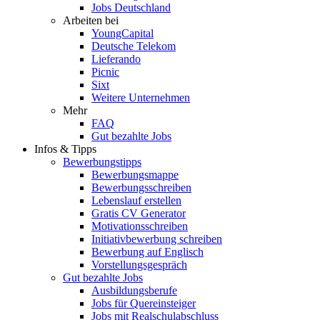
Jobs Deutschland
Arbeiten bei
YoungCapital
Deutsche Telekom
Lieferando
Picnic
Sixt
Weitere Unternehmen
Mehr
FAQ
Gut bezahlte Jobs
Infos & Tipps
Bewerbungstipps
Bewerbungsmappe
Bewerbungsschreiben
Lebenslauf erstellen
Gratis CV Generator
Motivationsschreiben
Initiativbewerbung schreiben
Bewerbung auf Englisch
Vorstellungsgespräch
Gut bezahlte Jobs
Ausbildungsberufe
Jobs für Quereinsteiger
Jobs mit Realschulabschluss