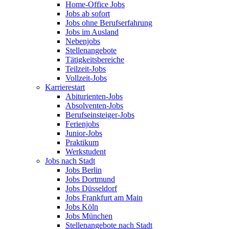
Home-Office Jobs
Jobs ab sofort
Jobs ohne Berufserfahrung
Jobs im Ausland
Nebenjobs
Stellenangebote
Tätigkeitsbereiche
Teilzeit-Jobs
Vollzeit-Jobs
Karrierestart
Abiturienten-Jobs
Absolventen-Jobs
Berufseinsteiger-Jobs
Ferienjobs
Junior-Jobs
Praktikum
Werkstudent
Jobs nach Stadt
Jobs Berlin
Jobs Dortmund
Jobs Düsseldorf
Jobs Frankfurt am Main
Jobs Köln
Jobs München
Stellenangebote nach Stadt