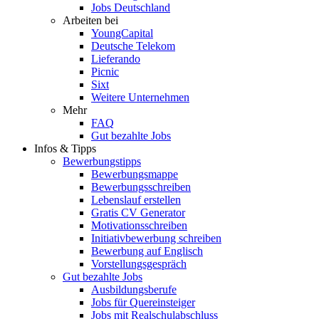
Jobs Deutschland
Arbeiten bei
YoungCapital
Deutsche Telekom
Lieferando
Picnic
Sixt
Weitere Unternehmen
Mehr
FAQ
Gut bezahlte Jobs
Infos & Tipps
Bewerbungstipps
Bewerbungsmappe
Bewerbungsschreiben
Lebenslauf erstellen
Gratis CV Generator
Motivationsschreiben
Initiativbewerbung schreiben
Bewerbung auf Englisch
Vorstellungsgespräch
Gut bezahlte Jobs
Ausbildungsberufe
Jobs für Quereinsteiger
Jobs mit Realschulabschluss