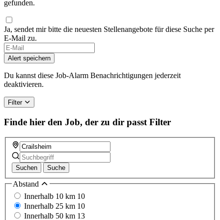
gefunden.
Ja, sendet mir bitte die neuesten Stellenangebote für diese Suche per
E-Mail zu.
If
you
Alert speichern
are
a
Du kannst diese Job-Alarm Benachrichtigungen jederzeit
human,
deaktivieren.
ignore
this
Filter
field
Finde hier den Job, der zu dir passt
Filter
Suchen
Suche
Abstand
Innerhalb 10 km
10
Innerhalb 25 km
10
Innerhalb 50 km
13