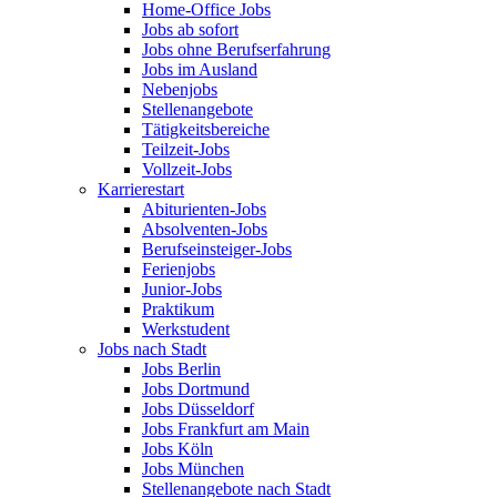
Home-Office Jobs
Jobs ab sofort
Jobs ohne Berufserfahrung
Jobs im Ausland
Nebenjobs
Stellenangebote
Tätigkeitsbereiche
Teilzeit-Jobs
Vollzeit-Jobs
Karrierestart
Abiturienten-Jobs
Absolventen-Jobs
Berufseinsteiger-Jobs
Ferienjobs
Junior-Jobs
Praktikum
Werkstudent
Jobs nach Stadt
Jobs Berlin
Jobs Dortmund
Jobs Düsseldorf
Jobs Frankfurt am Main
Jobs Köln
Jobs München
Stellenangebote nach Stadt