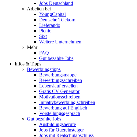
Jobs Deutschland
Arbeiten bei
YoungCapital
Deutsche Telekom
Lieferando
Picnic
Sixt
Weitere Unternehmen
Mehr
FAQ
Gut bezahlte Jobs
Infos & Tipps
Bewerbungstipps
Bewerbungsmappe
Bewerbungsschreiben
Lebenslauf erstellen
Gratis CV Generator
Motivationsschreiben
Initiativbewerbung schreiben
Bewerbung auf Englisch
Vorstellungsgespräch
Gut bezahlte Jobs
Ausbildungsberufe
Jobs für Quereinsteiger
Jobs mit Realschulabschluss