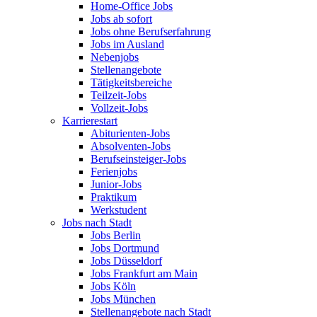
Home-Office Jobs
Jobs ab sofort
Jobs ohne Berufserfahrung
Jobs im Ausland
Nebenjobs
Stellenangebote
Tätigkeitsbereiche
Teilzeit-Jobs
Vollzeit-Jobs
Karrierestart
Abiturienten-Jobs
Absolventen-Jobs
Berufseinsteiger-Jobs
Ferienjobs
Junior-Jobs
Praktikum
Werkstudent
Jobs nach Stadt
Jobs Berlin
Jobs Dortmund
Jobs Düsseldorf
Jobs Frankfurt am Main
Jobs Köln
Jobs München
Stellenangebote nach Stadt