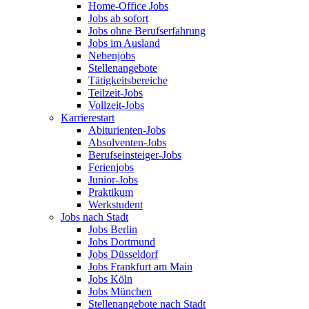
Home-Office Jobs
Jobs ab sofort
Jobs ohne Berufserfahrung
Jobs im Ausland
Nebenjobs
Stellenangebote
Tätigkeitsbereiche
Teilzeit-Jobs
Vollzeit-Jobs
Karrierestart
Abiturienten-Jobs
Absolventen-Jobs
Berufseinsteiger-Jobs
Ferienjobs
Junior-Jobs
Praktikum
Werkstudent
Jobs nach Stadt
Jobs Berlin
Jobs Dortmund
Jobs Düsseldorf
Jobs Frankfurt am Main
Jobs Köln
Jobs München
Stellenangebote nach Stadt