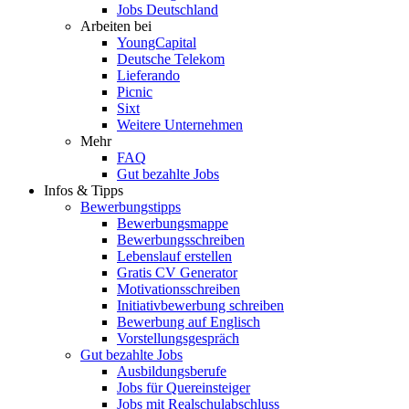
Jobs Deutschland
Arbeiten bei
YoungCapital
Deutsche Telekom
Lieferando
Picnic
Sixt
Weitere Unternehmen
Mehr
FAQ
Gut bezahlte Jobs
Infos & Tipps
Bewerbungstipps
Bewerbungsmappe
Bewerbungsschreiben
Lebenslauf erstellen
Gratis CV Generator
Motivationsschreiben
Initiativbewerbung schreiben
Bewerbung auf Englisch
Vorstellungsgespräch
Gut bezahlte Jobs
Ausbildungsberufe
Jobs für Quereinsteiger
Jobs mit Realschulabschluss