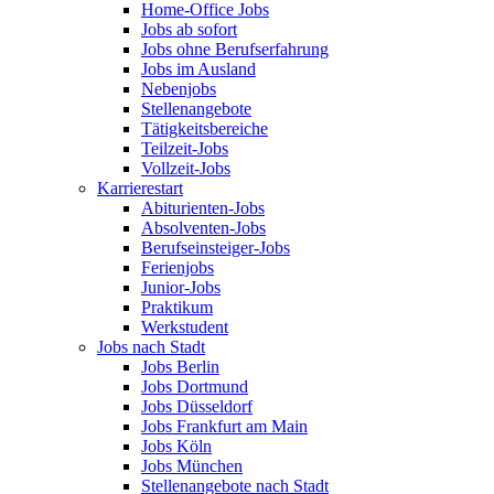
Home-Office Jobs
Jobs ab sofort
Jobs ohne Berufserfahrung
Jobs im Ausland
Nebenjobs
Stellenangebote
Tätigkeitsbereiche
Teilzeit-Jobs
Vollzeit-Jobs
Karrierestart
Abiturienten-Jobs
Absolventen-Jobs
Berufseinsteiger-Jobs
Ferienjobs
Junior-Jobs
Praktikum
Werkstudent
Jobs nach Stadt
Jobs Berlin
Jobs Dortmund
Jobs Düsseldorf
Jobs Frankfurt am Main
Jobs Köln
Jobs München
Stellenangebote nach Stadt