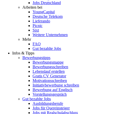
Jobs Deutschland
Arbeiten bei
YoungCapital
Deutsche Telekom
Lieferando
Picnic
Sixt
Weitere Unternehmen
Mehr
FAQ
Gut bezahlte Jobs
Infos & Tipps
Bewerbungstipps
Bewerbungsmappe
Bewerbungsschreiben
Lebenslauf erstellen
Gratis CV Generator
Motivationsschreiben
Initiativbewerbung schreiben
Bewerbung auf Englisch
Vorstellungsgespräch
Gut bezahlte Jobs
Ausbildungsberufe
Jobs für Quereinsteiger
Jobs mit Realschulabschluss