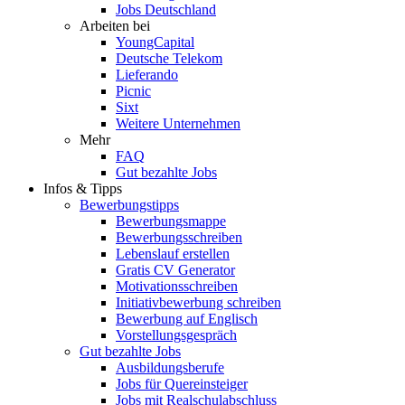
Jobs Deutschland
Arbeiten bei
YoungCapital
Deutsche Telekom
Lieferando
Picnic
Sixt
Weitere Unternehmen
Mehr
FAQ
Gut bezahlte Jobs
Infos & Tipps
Bewerbungstipps
Bewerbungsmappe
Bewerbungsschreiben
Lebenslauf erstellen
Gratis CV Generator
Motivationsschreiben
Initiativbewerbung schreiben
Bewerbung auf Englisch
Vorstellungsgespräch
Gut bezahlte Jobs
Ausbildungsberufe
Jobs für Quereinsteiger
Jobs mit Realschulabschluss