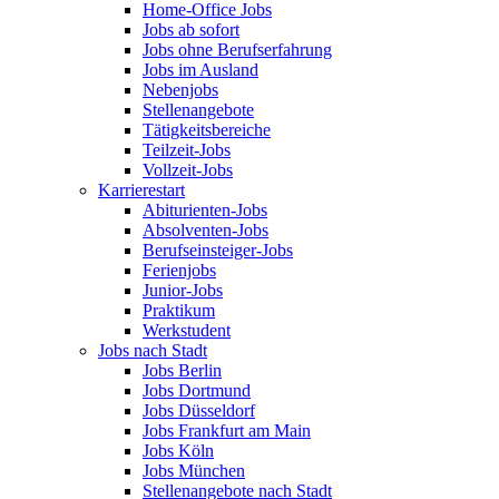
Home-Office Jobs
Jobs ab sofort
Jobs ohne Berufserfahrung
Jobs im Ausland
Nebenjobs
Stellenangebote
Tätigkeitsbereiche
Teilzeit-Jobs
Vollzeit-Jobs
Karrierestart
Abiturienten-Jobs
Absolventen-Jobs
Berufseinsteiger-Jobs
Ferienjobs
Junior-Jobs
Praktikum
Werkstudent
Jobs nach Stadt
Jobs Berlin
Jobs Dortmund
Jobs Düsseldorf
Jobs Frankfurt am Main
Jobs Köln
Jobs München
Stellenangebote nach Stadt