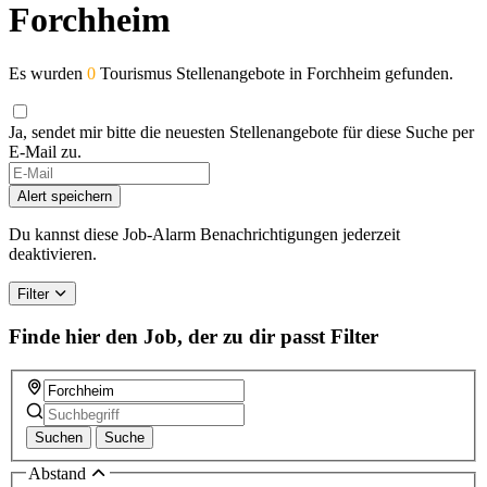
Forchheim
Es wurden
0
Tourismus Stellenangebote in Forchheim gefunden.
Ja, sendet mir bitte die neuesten Stellenangebote für diese Suche per
E-Mail zu.
If
you
Alert speichern
are
a
Du kannst diese Job-Alarm Benachrichtigungen jederzeit
human,
deaktivieren.
ignore
this
Filter
field
Finde hier den Job, der zu dir passt
Filter
Suchen
Suche
Abstand