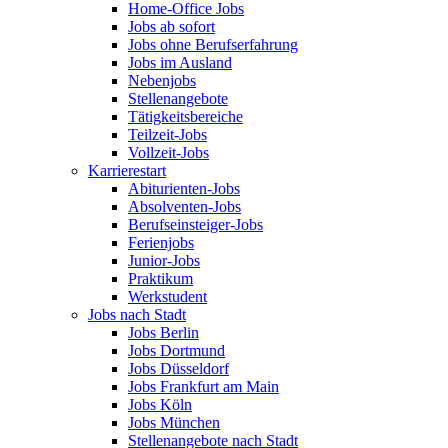
Home-Office Jobs
Jobs ab sofort
Jobs ohne Berufserfahrung
Jobs im Ausland
Nebenjobs
Stellenangebote
Tätigkeitsbereiche
Teilzeit-Jobs
Vollzeit-Jobs
Karrierestart
Abiturienten-Jobs
Absolventen-Jobs
Berufseinsteiger-Jobs
Ferienjobs
Junior-Jobs
Praktikum
Werkstudent
Jobs nach Stadt
Jobs Berlin
Jobs Dortmund
Jobs Düsseldorf
Jobs Frankfurt am Main
Jobs Köln
Jobs München
Stellenangebote nach Stadt