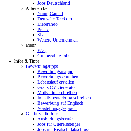
Jobs Deutschland
Arbeiten bei
YoungCapital
Deutsche Telekom
Lieferando
Picnic
Sixt
Weitere Unternehmen
Mehr
FAQ
Gut bezahlte Jobs
Infos & Tipps
Bewerbungstipps
Bewerbungsmappe
Bewerbungsschreiben
Lebenslauf erstellen
Gratis CV Generator
Motivationsschreiben
Initiativbewerbung schreiben
Bewerbung auf Englisch
Vorstellungsgespräch
Gut bezahlte Jobs
Ausbildungsberufe
Jobs für Quereinsteiger
Jobs mit Realschulabschluss