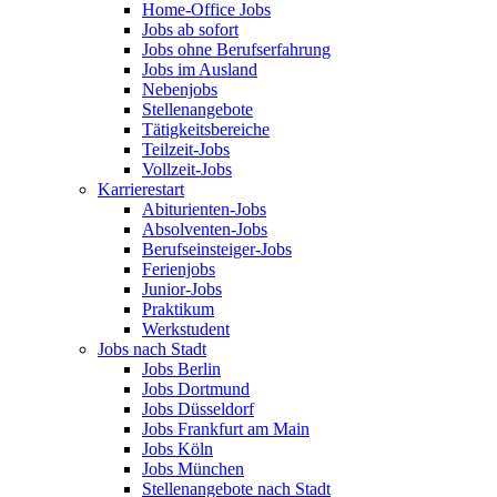
Home-Office Jobs
Jobs ab sofort
Jobs ohne Berufserfahrung
Jobs im Ausland
Nebenjobs
Stellenangebote
Tätigkeitsbereiche
Teilzeit-Jobs
Vollzeit-Jobs
Karrierestart
Abiturienten-Jobs
Absolventen-Jobs
Berufseinsteiger-Jobs
Ferienjobs
Junior-Jobs
Praktikum
Werkstudent
Jobs nach Stadt
Jobs Berlin
Jobs Dortmund
Jobs Düsseldorf
Jobs Frankfurt am Main
Jobs Köln
Jobs München
Stellenangebote nach Stadt