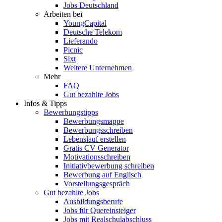
Jobs Deutschland
Arbeiten bei
YoungCapital
Deutsche Telekom
Lieferando
Picnic
Sixt
Weitere Unternehmen
Mehr
FAQ
Gut bezahlte Jobs
Infos & Tipps
Bewerbungstipps
Bewerbungsmappe
Bewerbungsschreiben
Lebenslauf erstellen
Gratis CV Generator
Motivationsschreiben
Initiativbewerbung schreiben
Bewerbung auf Englisch
Vorstellungsgespräch
Gut bezahlte Jobs
Ausbildungsberufe
Jobs für Quereinsteiger
Jobs mit Realschulabschluss