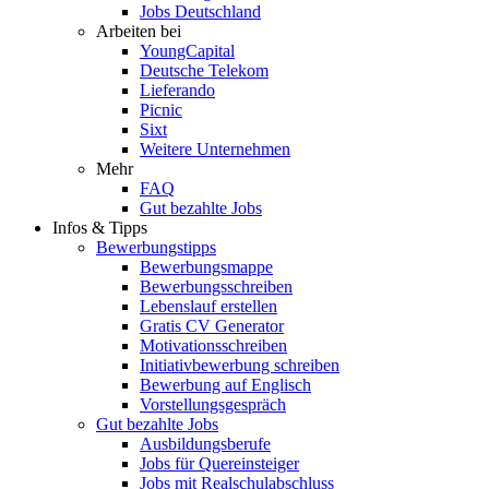
Jobs Deutschland
Arbeiten bei
YoungCapital
Deutsche Telekom
Lieferando
Picnic
Sixt
Weitere Unternehmen
Mehr
FAQ
Gut bezahlte Jobs
Infos & Tipps
Bewerbungstipps
Bewerbungsmappe
Bewerbungsschreiben
Lebenslauf erstellen
Gratis CV Generator
Motivationsschreiben
Initiativbewerbung schreiben
Bewerbung auf Englisch
Vorstellungsgespräch
Gut bezahlte Jobs
Ausbildungsberufe
Jobs für Quereinsteiger
Jobs mit Realschulabschluss