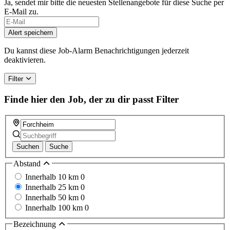
Ja, sendet mir bitte die neuesten Stellenangebote für diese Suche per
E-Mail zu.
If
you
Alert speichern
are
a
Du kannst diese Job-Alarm Benachrichtigungen jederzeit
human,
deaktivieren.
ignore
this
Filter
field
Finde hier den Job, der zu dir passt
Filter
Suchen
Suche
Abstand
Innerhalb 10 km
0
Innerhalb 25 km
0
Innerhalb 50 km
0
Innerhalb 100 km
0
Bezeichnung