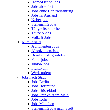
Home-Office Jobs
Jobs ab sofort
Jobs ohne Berufserfahrung
Jobs im Ausland
Nebenjobs
Stellenangebote
Tätigkeitsbereiche
Teilzeit-Jobs
Vollzeit-Jobs
Karrierestart
Abiturienten-Jobs
Absolventen-Jobs
Berufseinsteiger-Jobs
Ferienjobs
Junior-Jobs
Praktikum
Werkstudent
Jobs nach Stadt
Jobs Berlin
Jobs Dortmund
Jobs Düsseldorf
Jobs Frankfurt am Main
Jobs Köln
Jobs München
Stellenangebote nach Stadt