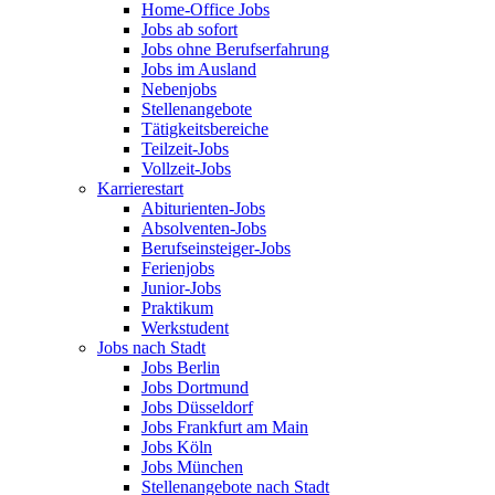
Home-Office Jobs
Jobs ab sofort
Jobs ohne Berufserfahrung
Jobs im Ausland
Nebenjobs
Stellenangebote
Tätigkeitsbereiche
Teilzeit-Jobs
Vollzeit-Jobs
Karrierestart
Abiturienten-Jobs
Absolventen-Jobs
Berufseinsteiger-Jobs
Ferienjobs
Junior-Jobs
Praktikum
Werkstudent
Jobs nach Stadt
Jobs Berlin
Jobs Dortmund
Jobs Düsseldorf
Jobs Frankfurt am Main
Jobs Köln
Jobs München
Stellenangebote nach Stadt