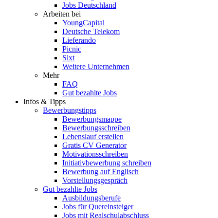
Jobs Deutschland
Arbeiten bei
YoungCapital
Deutsche Telekom
Lieferando
Picnic
Sixt
Weitere Unternehmen
Mehr
FAQ
Gut bezahlte Jobs
Infos & Tipps
Bewerbungstipps
Bewerbungsmappe
Bewerbungsschreiben
Lebenslauf erstellen
Gratis CV Generator
Motivationsschreiben
Initiativbewerbung schreiben
Bewerbung auf Englisch
Vorstellungsgespräch
Gut bezahlte Jobs
Ausbildungsberufe
Jobs für Quereinsteiger
Jobs mit Realschulabschluss