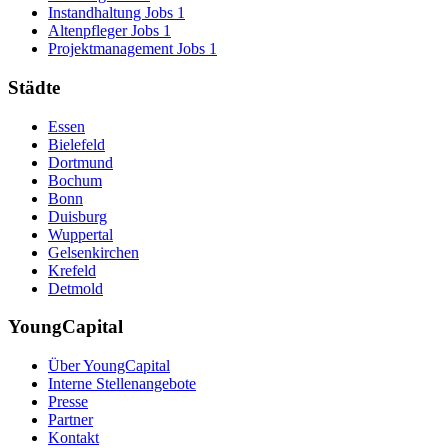
Instandhaltung Jobs
1
Altenpfleger Jobs
1
Projektmanagement Jobs
1
Städte
Essen
Bielefeld
Dortmund
Bochum
Bonn
Duisburg
Wuppertal
Gelsenkirchen
Krefeld
Detmold
YoungCapital
Über YoungCapital
Interne Stellenangebote
Presse
Partner
Kontakt