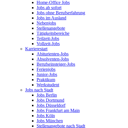
Home-Office Jobs
Jobs ab sofort
Jobs ohne Berufserfahrung
Jobs im Ausland
Nebenjobs
Stellenangebote
Tätigkeitsbereiche
Teilzeit-Jobs
Vollzeit-Jobs
Karrierestart
Abiturienten-Jobs
Absolventen-Jobs
Berufseinsteiger-Jobs
Ferienjobs
Junior-Jobs
Praktikum
Werkstudent
Jobs nach Stadt
Jobs Berlin
Jobs Dortmund
Jobs Düsseldorf
Jobs Frankfurt am Main
Jobs Köln
Jobs München
Stellenangebote nach Stadt