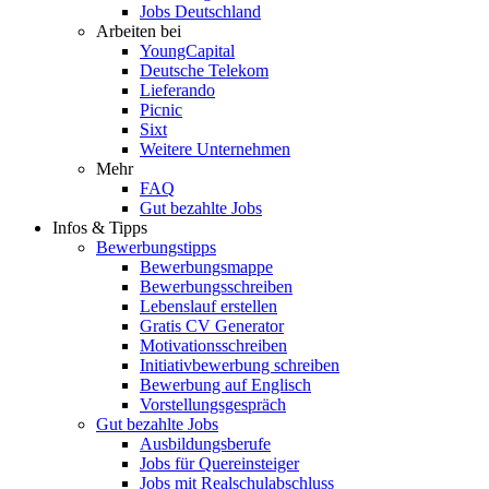
Jobs Deutschland
Arbeiten bei
YoungCapital
Deutsche Telekom
Lieferando
Picnic
Sixt
Weitere Unternehmen
Mehr
FAQ
Gut bezahlte Jobs
Infos & Tipps
Bewerbungstipps
Bewerbungsmappe
Bewerbungsschreiben
Lebenslauf erstellen
Gratis CV Generator
Motivationsschreiben
Initiativbewerbung schreiben
Bewerbung auf Englisch
Vorstellungsgespräch
Gut bezahlte Jobs
Ausbildungsberufe
Jobs für Quereinsteiger
Jobs mit Realschulabschluss