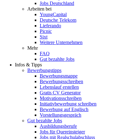
Jobs Deutschland
Arbeiten bei
YoungCapital
Deutsche Telekom
Lieferando
Picnic
Sixt
Weitere Unternehmen
Mehr
FAQ
Gut bezahlte Jobs
Infos & Tipps
Bewerbungstipps
Bewerbungsmappe
Bewerbungsschreiben
Lebenslauf erstellen
Gratis CV Generator
Motivationsschreiben
Initiativbewerbung schreiben
Bewerbung auf Englisch
Vorstellungsgespräch
Gut bezahlte Jobs
Ausbildungsberufe
Jobs für Quereinsteiger
Jobs mit Realschulabschluss