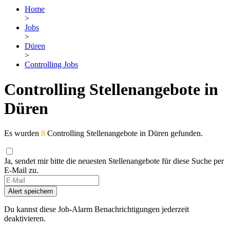
Home
>
Jobs
>
Düren
>
Controlling Jobs
Controlling Stellenangebote in
Düren
Es wurden
8
Controlling Stellenangebote in Düren gefunden.
Ja, sendet mir bitte die neuesten Stellenangebote für diese Suche per
E-Mail zu.
If
you
Alert speichern
are
a
Du kannst diese Job-Alarm Benachrichtigungen jederzeit
human,
deaktivieren.
ignore