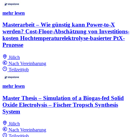
mehr lesen
Masterarbeit – Wie günstig kann Power-to-X
werden? Cost-Floor-Abschätzung von Investitions­
kosten Hochtemperatur­elektrolyse-basierter PtX-
Prozesse
Jülich
Nach Vereinbarung
Teilzeitjob
mehr lesen
Master Thesis – Simulation of a Biogas-fed Solid
Oxide Electrolysis – Fischer Tropsch Synthesis
System
Jülich
Nach Vereinbarung
Teilzeitjob