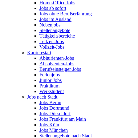
Home-Office Jobs
Jobs ab sofort
Jobs ohne Berufserfahrung
Jobs im Ausland
Nebenjobs
Stellenangebote
Tätigkeitsbereiche
Teilzeit-Jobs
Vollzeit-Jobs
Karrierestart
Abiturienten-Jobs
Absolventen-Jobs
Berufseinsteiger-Jobs
Ferienjobs
Junior-Jobs
Praktikum
Werkstudent
Jobs nach Stadt
Jobs Berlin
Jobs Dortmund
Jobs Düsseldorf
Jobs Frankfurt am Main
Jobs Köln
Jobs München
Stellenangebote nach Stadt