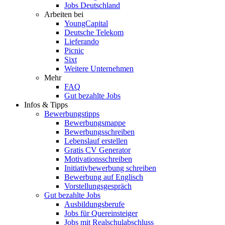
Jobs Deutschland
Arbeiten bei
YoungCapital
Deutsche Telekom
Lieferando
Picnic
Sixt
Weitere Unternehmen
Mehr
FAQ
Gut bezahlte Jobs
Infos & Tipps
Bewerbungstipps
Bewerbungsmappe
Bewerbungsschreiben
Lebenslauf erstellen
Gratis CV Generator
Motivationsschreiben
Initiativbewerbung schreiben
Bewerbung auf Englisch
Vorstellungsgespräch
Gut bezahlte Jobs
Ausbildungsberufe
Jobs für Quereinsteiger
Jobs mit Realschulabschluss