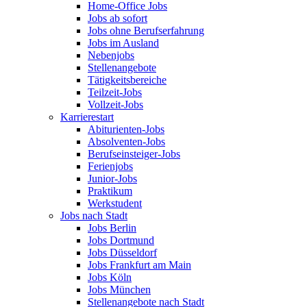
Home-Office Jobs
Jobs ab sofort
Jobs ohne Berufserfahrung
Jobs im Ausland
Nebenjobs
Stellenangebote
Tätigkeitsbereiche
Teilzeit-Jobs
Vollzeit-Jobs
Karrierestart
Abiturienten-Jobs
Absolventen-Jobs
Berufseinsteiger-Jobs
Ferienjobs
Junior-Jobs
Praktikum
Werkstudent
Jobs nach Stadt
Jobs Berlin
Jobs Dortmund
Jobs Düsseldorf
Jobs Frankfurt am Main
Jobs Köln
Jobs München
Stellenangebote nach Stadt