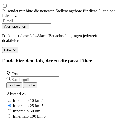
Ja, sendet mir bitte die neuesten Stellenangebote für diese Suche per
E-Mail zu.
If
you
Alert speichern
are
a
Du kannst diese Job-Alarm Benachrichtigungen jederzeit
human,
deaktivieren.
ignore
this
Filter
field
Finde hier den Job, der zu dir passt
Filter
Suchen
Suche
Abstand
Innerhalb 10 km
5
Innerhalb 25 km
5
Innerhalb 50 km
5
Innerhalb 100 km
5