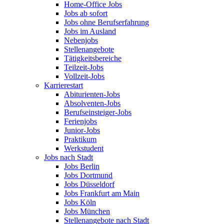
Home-Office Jobs
Jobs ab sofort
Jobs ohne Berufserfahrung
Jobs im Ausland
Nebenjobs
Stellenangebote
Tätigkeitsbereiche
Teilzeit-Jobs
Vollzeit-Jobs
Karrierestart
Abiturienten-Jobs
Absolventen-Jobs
Berufseinsteiger-Jobs
Ferienjobs
Junior-Jobs
Praktikum
Werkstudent
Jobs nach Stadt
Jobs Berlin
Jobs Dortmund
Jobs Düsseldorf
Jobs Frankfurt am Main
Jobs Köln
Jobs München
Stellenangebote nach Stadt