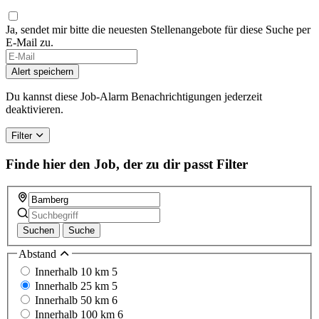
Ja, sendet mir bitte die neuesten Stellenangebote für diese Suche per
E-Mail zu.
If
you
Alert speichern
are
a
Du kannst diese Job-Alarm Benachrichtigungen jederzeit
human,
deaktivieren.
ignore
this
Filter
field
Finde hier den Job, der zu dir passt
Filter
Suchen
Suche
Abstand
Innerhalb 10 km
5
Innerhalb 25 km
5
Innerhalb 50 km
6
Innerhalb 100 km
6