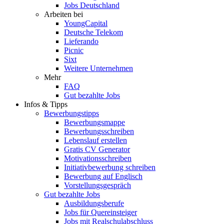
Jobs Deutschland
Arbeiten bei
YoungCapital
Deutsche Telekom
Lieferando
Picnic
Sixt
Weitere Unternehmen
Mehr
FAQ
Gut bezahlte Jobs
Infos & Tipps
Bewerbungstipps
Bewerbungsmappe
Bewerbungsschreiben
Lebenslauf erstellen
Gratis CV Generator
Motivationsschreiben
Initiativbewerbung schreiben
Bewerbung auf Englisch
Vorstellungsgespräch
Gut bezahlte Jobs
Ausbildungsberufe
Jobs für Quereinsteiger
Jobs mit Realschulabschluss