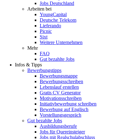
Jobs Deutschland
Arbeiten bei
YoungCapital
Deutsche Telekom
Lieferando
Picnic
Sixt
Weitere Unternehmen
Mehr
FAQ
Gut bezahlte Jobs
Infos & Tipps
Bewerbungstipps
Bewerbungsmappe
Bewerbungsschreiben
Lebenslauf erstellen
Gratis CV Generator
Motivationsschreiben
Initiativbewerbung schreiben
Bewerbung auf Englisch
Vorstellungsgespräch
Gut bezahlte Jobs
Ausbildungsberufe
Jobs für Quereinsteiger
Jobs mit Realschulabschluss