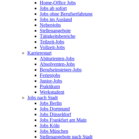
Home-Office Jobs
Jobs ab sofort
Jobs ohne Berufserfahrung
Jobs im Ausland
Nebenjobs
Stellenangebote
Tätigkeitsbereiche
Teilzeit-Jobs
Vollzeit-Jobs
Karrierestart
Abiturienten-Jobs
Absolventen-Jobs
Berufseinsteiger-Jobs
Ferienjobs
Junior-Jobs
Praktikum
Werkstudent
Jobs nach Stadt
Jobs Berlin
Jobs Dortmund
Jobs Düsseldorf
Jobs Frankfurt am Main
Jobs Köln
Jobs München
Stellenangebote nach Stadt