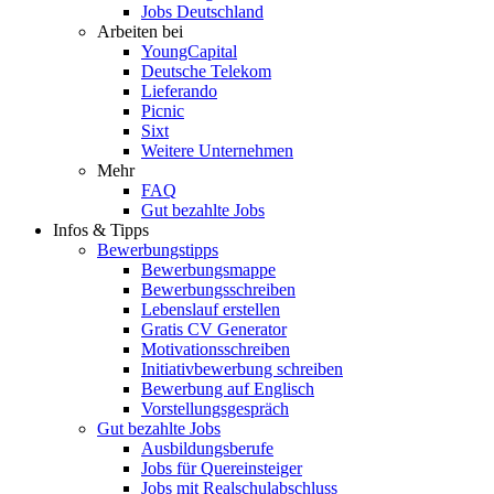
Jobs Deutschland
Arbeiten bei
YoungCapital
Deutsche Telekom
Lieferando
Picnic
Sixt
Weitere Unternehmen
Mehr
FAQ
Gut bezahlte Jobs
Infos & Tipps
Bewerbungstipps
Bewerbungsmappe
Bewerbungsschreiben
Lebenslauf erstellen
Gratis CV Generator
Motivationsschreiben
Initiativbewerbung schreiben
Bewerbung auf Englisch
Vorstellungsgespräch
Gut bezahlte Jobs
Ausbildungsberufe
Jobs für Quereinsteiger
Jobs mit Realschulabschluss