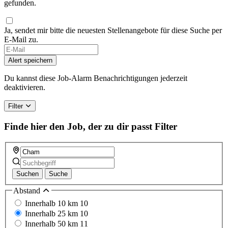
gefunden.
Ja, sendet mir bitte die neuesten Stellenangebote für diese Suche per
E-Mail zu.
If
you
Alert speichern
are
a
Du kannst diese Job-Alarm Benachrichtigungen jederzeit
human,
deaktivieren.
ignore
this
Filter
field
Finde hier den Job, der zu dir passt
Filter
Suchen
Suche
Abstand
Innerhalb 10 km
10
Innerhalb 25 km
10
Innerhalb 50 km
11