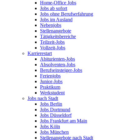
Home-Office Jobs
Jobs ab sofort
Jobs ohne Berufserfahrung
Jobs im Ausland
Nebenjobs
Stellenangebote
Tätigkeitsbereiche
Teilzeit-Jobs
Vollzeit-Jobs
Karrierestart
Abiturienten-Jobs
Absolventen-Jobs
Berufseinsteiger-Jobs
Ferienjobs
Junior-Jobs
Praktikum
Werkstudent
Jobs nach Stadt
Jobs Berlin
Jobs Dortmund
Jobs Düsseldorf
Jobs Frankfurt am Main
Jobs Köln
Jobs München
Stellenangebote nach Stadt