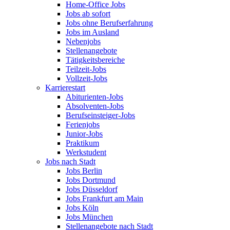
Home-Office Jobs
Jobs ab sofort
Jobs ohne Berufserfahrung
Jobs im Ausland
Nebenjobs
Stellenangebote
Tätigkeitsbereiche
Teilzeit-Jobs
Vollzeit-Jobs
Karrierestart
Abiturienten-Jobs
Absolventen-Jobs
Berufseinsteiger-Jobs
Ferienjobs
Junior-Jobs
Praktikum
Werkstudent
Jobs nach Stadt
Jobs Berlin
Jobs Dortmund
Jobs Düsseldorf
Jobs Frankfurt am Main
Jobs Köln
Jobs München
Stellenangebote nach Stadt