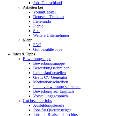
Jobs Deutschland
Arbeiten bei
YoungCapital
Deutsche Telekom
Lieferando
Picnic
Sixt
Weitere Unternehmen
Mehr
FAQ
Gut bezahlte Jobs
Infos & Tipps
Bewerbungstipps
Bewerbungsmappe
Bewerbungsschreiben
Lebenslauf erstellen
Gratis CV Generator
Motivationsschreiben
Initiativbewerbung schreiben
Bewerbung auf Englisch
Vorstellungsgespräch
Gut bezahlte Jobs
Ausbildungsberufe
Jobs für Quereinsteiger
Jobs mit Realschulabschluss