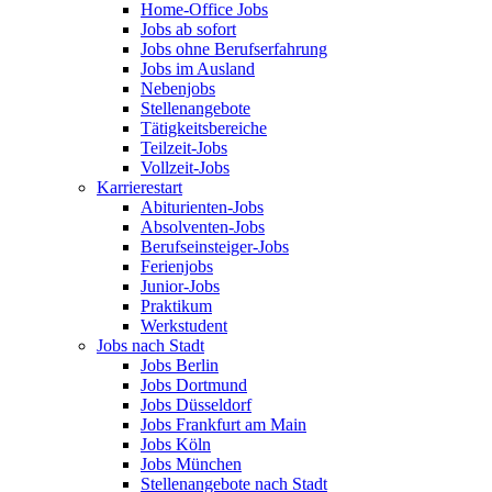
Home-Office Jobs
Jobs ab sofort
Jobs ohne Berufserfahrung
Jobs im Ausland
Nebenjobs
Stellenangebote
Tätigkeitsbereiche
Teilzeit-Jobs
Vollzeit-Jobs
Karrierestart
Abiturienten-Jobs
Absolventen-Jobs
Berufseinsteiger-Jobs
Ferienjobs
Junior-Jobs
Praktikum
Werkstudent
Jobs nach Stadt
Jobs Berlin
Jobs Dortmund
Jobs Düsseldorf
Jobs Frankfurt am Main
Jobs Köln
Jobs München
Stellenangebote nach Stadt