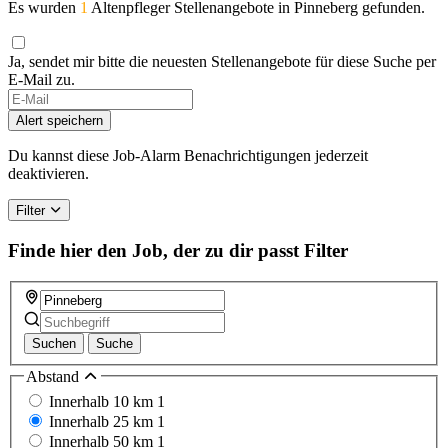
Es wurden
1
Altenpfleger Stellenangebote in Pinneberg gefunden.
Ja, sendet mir bitte die neuesten Stellenangebote für diese Suche per
E-Mail zu.
If
you
Alert speichern
are
a
Du kannst diese Job-Alarm Benachrichtigungen jederzeit
human,
deaktivieren.
ignore
this
Filter
field
Finde hier den Job, der zu dir passt
Filter
Suchen
Suche
Abstand
Innerhalb 10 km
1
Innerhalb 25 km
1
Innerhalb 50 km
1