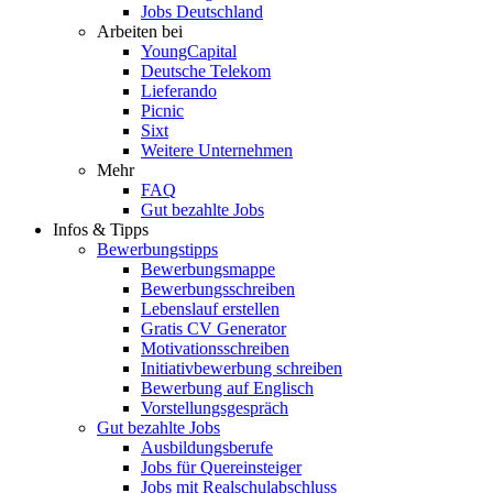
Jobs Deutschland
Arbeiten bei
YoungCapital
Deutsche Telekom
Lieferando
Picnic
Sixt
Weitere Unternehmen
Mehr
FAQ
Gut bezahlte Jobs
Infos & Tipps
Bewerbungstipps
Bewerbungsmappe
Bewerbungsschreiben
Lebenslauf erstellen
Gratis CV Generator
Motivationsschreiben
Initiativbewerbung schreiben
Bewerbung auf Englisch
Vorstellungsgespräch
Gut bezahlte Jobs
Ausbildungsberufe
Jobs für Quereinsteiger
Jobs mit Realschulabschluss