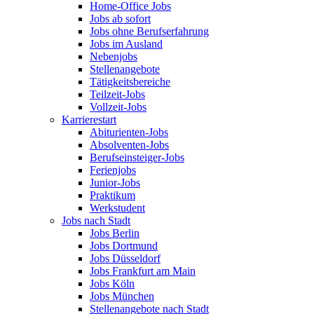
Home-Office Jobs
Jobs ab sofort
Jobs ohne Berufserfahrung
Jobs im Ausland
Nebenjobs
Stellenangebote
Tätigkeitsbereiche
Teilzeit-Jobs
Vollzeit-Jobs
Karrierestart
Abiturienten-Jobs
Absolventen-Jobs
Berufseinsteiger-Jobs
Ferienjobs
Junior-Jobs
Praktikum
Werkstudent
Jobs nach Stadt
Jobs Berlin
Jobs Dortmund
Jobs Düsseldorf
Jobs Frankfurt am Main
Jobs Köln
Jobs München
Stellenangebote nach Stadt