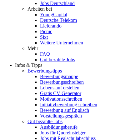
Jobs Deutschland
Arbeiten bei
YoungCapital
Deutsche Telekom
Lieferando
Picnic
Sixt
Weitere Unternehmen
Mehr
FAQ
Gut bezahlte Jobs
Infos & Tipps
Bewerbungstipps
Bewerbungsmappe
Bewerbungsschreiben
Lebenslauf erstellen
Gratis CV Generator
Motivationsschreiben
Initiativbewerbung schreiben
Bewerbung auf Englisch
Vorstellungsgespräch
Gut bezahlte Jobs
Ausbildungsberufe
Jobs für Quereinsteiger
Jobs mit Realschulabschluss