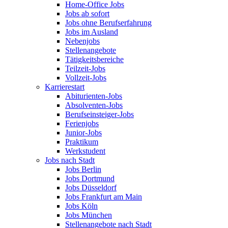
Home-Office Jobs
Jobs ab sofort
Jobs ohne Berufserfahrung
Jobs im Ausland
Nebenjobs
Stellenangebote
Tätigkeitsbereiche
Teilzeit-Jobs
Vollzeit-Jobs
Karrierestart
Abiturienten-Jobs
Absolventen-Jobs
Berufseinsteiger-Jobs
Ferienjobs
Junior-Jobs
Praktikum
Werkstudent
Jobs nach Stadt
Jobs Berlin
Jobs Dortmund
Jobs Düsseldorf
Jobs Frankfurt am Main
Jobs Köln
Jobs München
Stellenangebote nach Stadt