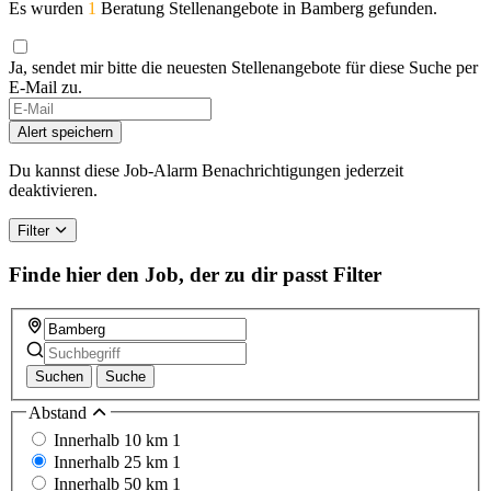
Es wurden
1
Beratung Stellenangebote in Bamberg gefunden.
Ja, sendet mir bitte die neuesten Stellenangebote für diese Suche per
E-Mail zu.
If
you
Alert speichern
are
a
Du kannst diese Job-Alarm Benachrichtigungen jederzeit
human,
deaktivieren.
ignore
this
Filter
field
Finde hier den Job, der zu dir passt
Filter
Suchen
Suche
Abstand
Innerhalb 10 km
1
Innerhalb 25 km
1
Innerhalb 50 km
1