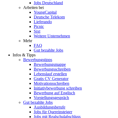
Jobs Deutschland
Arbeiten bei
YoungCapital
Deutsche Telekom
Lieferando
Picnic
Sixt
Weitere Unternehmen
Mehr
FAQ
Gut bezahlte Jobs
Infos & Tipps
Bewerbungstipps
Bewerbungsmappe
Bewerbungsschreiben
Lebenslauf erstellen
Gratis CV Generator
Motivationsschreiben
Initiativbewerbung schreiben
Bewerbung auf Englisch
Vorstellungsgespräch
Gut bezahlte Jobs
Ausbildungsberufe
Jobs für Quereinsteiger
Jobs mit Realschulabschluss