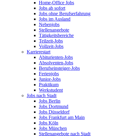
Home-Office Jobs
Jobs ab sofort
Jobs ohne Berufserfahrung
Jobs im Ausland
Nebenjobs
Stellenangebote
Tätigkeitsbereiche
Teilzeit-Jobs
Vollzeit-Jobs
Karrierestart
Abiturienten-Jobs
Absolventen-Jobs
Berufseinsteiger-Jobs
Ferienjobs
Junior-Jobs
Praktikum
Werkstudent
Jobs nach Stadt
Jobs Berlin
Jobs Dortmund
Jobs Düsseldorf
Jobs Frankfurt am Main
Jobs Köln
Jobs München
Stellenangebote nach Stadt