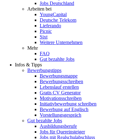
Jobs Deutschland
Arbeiten bei
YoungCapital
Deutsche Telekom
Lieferando
Picnic
Sixt
Weitere Unternehmen
Mehr
FAQ
Gut bezahlte Jobs
Infos & Tipps
Bewerbungstipps
Bewerbungsmappe
Bewerbungsschreiben
Lebenslauf erstellen
Gratis CV Generator
Motivationsschreiben
Initiativbewerbung schreiben
Bewerbung auf Englisch
Vorstellungsgespräch
Gut bezahlte Jobs
Ausbildungsberufe
Jobs für Quereinsteiger
Jobs mit Realschulabschluss