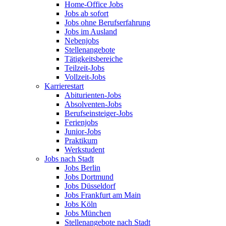
Home-Office Jobs
Jobs ab sofort
Jobs ohne Berufserfahrung
Jobs im Ausland
Nebenjobs
Stellenangebote
Tätigkeitsbereiche
Teilzeit-Jobs
Vollzeit-Jobs
Karrierestart
Abiturienten-Jobs
Absolventen-Jobs
Berufseinsteiger-Jobs
Ferienjobs
Junior-Jobs
Praktikum
Werkstudent
Jobs nach Stadt
Jobs Berlin
Jobs Dortmund
Jobs Düsseldorf
Jobs Frankfurt am Main
Jobs Köln
Jobs München
Stellenangebote nach Stadt