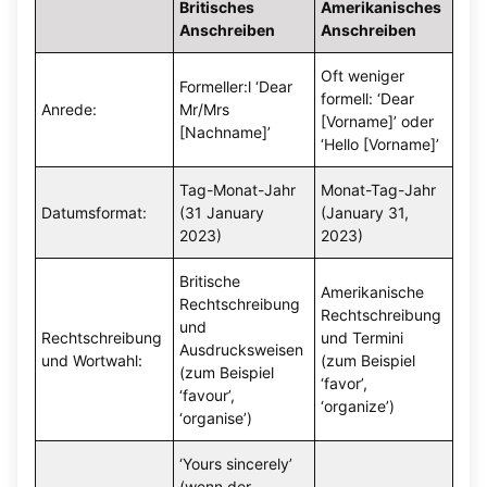
Britisches
Amerikanisches
Anschreiben
Anschreiben
Oft weniger
Formeller:l ‘Dear
formell: ‘Dear
Anrede:
Mr/Mrs
[Vorname]’ oder
[Nachname]’
‘Hello [Vorname]’
Tag-Monat-Jahr
Monat-Tag-Jahr
Datumsformat:
(31 January
(January 31,
2023)
2023)
Britische
Amerikanische
Rechtschreibung
Rechtschreibung
und
Rechtschreibung
und Termini
Ausdrucksweisen
und Wortwahl:
(zum Beispiel
(zum Beispiel
‘favor’,
‘favour’,
‘organize’)
‘organise’)
‘Yours sincerely’
(wenn der