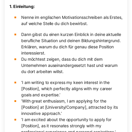
1. Einleitung:
Nenne im englischen Motivationsschreiben als Erstes,
auf welche Stelle du dich bewirbst.
Dann gibst du einen kurzen Einblick in deine aktuelle
berufliche Situation und deinen Bildungshintergrund.
Erklären, warum du dich für genau diese Position
interessierst.
Du möchtest zeigen, dass du dich mit dem
Unternehmen auseinandergesetzt hast und warum
du dort arbeiten willst.
‘I am writing to express my keen interest in the
[Position], which perfectly aligns with my career
goals and expertise.’
‘With great enthusiasm, I am applying for the
[Position] at [University/Company], attracted by its
innovative approach.’
‘I am excited about the opportunity to apply for
[Position], as it resonates strongly with my
professional experience and personal aspirations.’