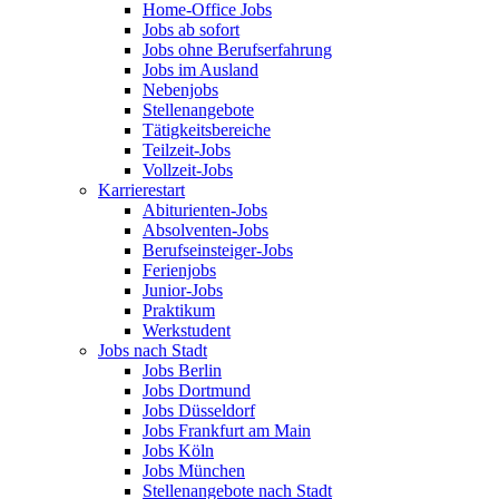
Home-Office Jobs
Jobs ab sofort
Jobs ohne Berufserfahrung
Jobs im Ausland
Nebenjobs
Stellenangebote
Tätigkeitsbereiche
Teilzeit-Jobs
Vollzeit-Jobs
Karrierestart
Abiturienten-Jobs
Absolventen-Jobs
Berufseinsteiger-Jobs
Ferienjobs
Junior-Jobs
Praktikum
Werkstudent
Jobs nach Stadt
Jobs Berlin
Jobs Dortmund
Jobs Düsseldorf
Jobs Frankfurt am Main
Jobs Köln
Jobs München
Stellenangebote nach Stadt