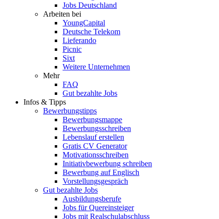
Jobs Deutschland
Arbeiten bei
YoungCapital
Deutsche Telekom
Lieferando
Picnic
Sixt
Weitere Unternehmen
Mehr
FAQ
Gut bezahlte Jobs
Infos & Tipps
Bewerbungstipps
Bewerbungsmappe
Bewerbungsschreiben
Lebenslauf erstellen
Gratis CV Generator
Motivationsschreiben
Initiativbewerbung schreiben
Bewerbung auf Englisch
Vorstellungsgespräch
Gut bezahlte Jobs
Ausbildungsberufe
Jobs für Quereinsteiger
Jobs mit Realschulabschluss