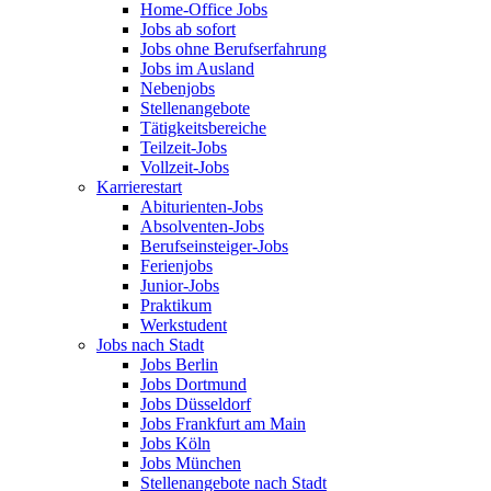
Home-Office Jobs
Jobs ab sofort
Jobs ohne Berufserfahrung
Jobs im Ausland
Nebenjobs
Stellenangebote
Tätigkeitsbereiche
Teilzeit-Jobs
Vollzeit-Jobs
Karrierestart
Abiturienten-Jobs
Absolventen-Jobs
Berufseinsteiger-Jobs
Ferienjobs
Junior-Jobs
Praktikum
Werkstudent
Jobs nach Stadt
Jobs Berlin
Jobs Dortmund
Jobs Düsseldorf
Jobs Frankfurt am Main
Jobs Köln
Jobs München
Stellenangebote nach Stadt