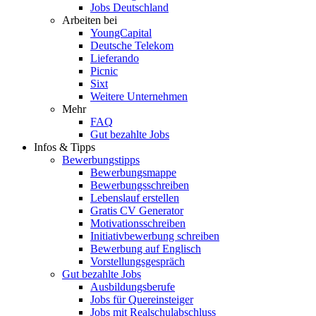
Jobs Deutschland
Arbeiten bei
YoungCapital
Deutsche Telekom
Lieferando
Picnic
Sixt
Weitere Unternehmen
Mehr
FAQ
Gut bezahlte Jobs
Infos & Tipps
Bewerbungstipps
Bewerbungsmappe
Bewerbungsschreiben
Lebenslauf erstellen
Gratis CV Generator
Motivationsschreiben
Initiativbewerbung schreiben
Bewerbung auf Englisch
Vorstellungsgespräch
Gut bezahlte Jobs
Ausbildungsberufe
Jobs für Quereinsteiger
Jobs mit Realschulabschluss