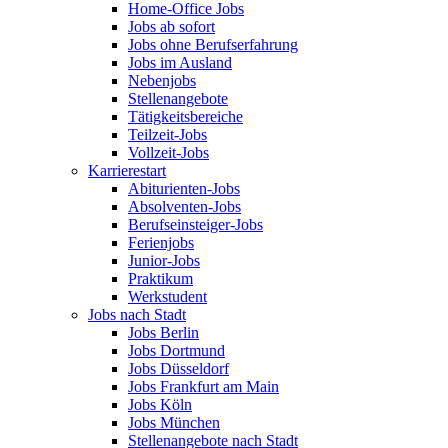
Home-Office Jobs
Jobs ab sofort
Jobs ohne Berufserfahrung
Jobs im Ausland
Nebenjobs
Stellenangebote
Tätigkeitsbereiche
Teilzeit-Jobs
Vollzeit-Jobs
Karrierestart
Abiturienten-Jobs
Absolventen-Jobs
Berufseinsteiger-Jobs
Ferienjobs
Junior-Jobs
Praktikum
Werkstudent
Jobs nach Stadt
Jobs Berlin
Jobs Dortmund
Jobs Düsseldorf
Jobs Frankfurt am Main
Jobs Köln
Jobs München
Stellenangebote nach Stadt