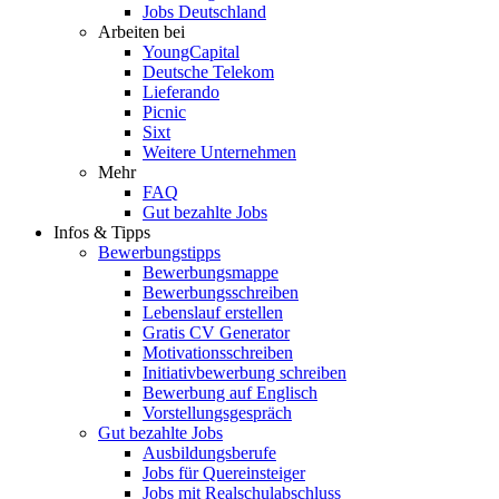
Jobs Deutschland
Arbeiten bei
YoungCapital
Deutsche Telekom
Lieferando
Picnic
Sixt
Weitere Unternehmen
Mehr
FAQ
Gut bezahlte Jobs
Infos & Tipps
Bewerbungstipps
Bewerbungsmappe
Bewerbungsschreiben
Lebenslauf erstellen
Gratis CV Generator
Motivationsschreiben
Initiativbewerbung schreiben
Bewerbung auf Englisch
Vorstellungsgespräch
Gut bezahlte Jobs
Ausbildungsberufe
Jobs für Quereinsteiger
Jobs mit Realschulabschluss