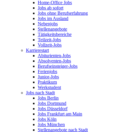
Home-Office Jobs
Jobs ab sofort
Jobs ohne Berufserfahrung
Jobs im Ausland
Nebenjobs
Stellenangebote
Tätigkeitsbereiche
Teilzeit-Jobs
Vollzeit-Jobs
Karrierestart
Abiturienten-Jobs
Absolventen-Jobs
Berufseinsteiger-Jobs
Ferienjobs
Junior-Jobs
Praktikum
Werkstudent
Jobs nach Stadt
Jobs Berlin
Jobs Dortmund
Jobs Düsseldorf
Jobs Frankfurt am Main
Jobs Köln
Jobs München
Stellenangebote nach Stadt