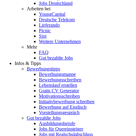
Jobs Deutschland
Arbeiten bei
YoungCapital
Deutsche Telekom
Lieferando
Picnic
Sixt
Weitere Unternehmen
Mehr
FAQ
Gut bezahlte Jobs
Infos & Tipps
Bewerbungstipps
Bewerbungsmappe
Bewerbungsschreiben
Lebenslauf erstellen
Gratis CV Generator
Motivationsschreiben
Initiativbewerbung schreiben
Bewerbung auf Englisch
Vorstellungsgespräch
Gut bezahlte Jobs
Ausbildungsberufe
Jobs für Quereinsteiger
Jobs mit Realschulabschluss