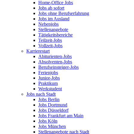
Home-Office Jobs
Jobs ab sofort
Jobs ohne Berufserfahrung
Jobs im Ausland
Nebenjobs
Stellenangebote
Tätigkeitsbereiche
Teilzeit-Jobs
Vollzeit-Jobs
Karrierestart
Abiturienten-Jobs
Absolventen-Jobs
Berufseinsteiger-Jobs
Ferienjobs
Junior-Jobs
Praktikum
Werkstudent
Jobs nach Stadt
Jobs Berlin
Jobs Dortmund
Jobs Düsseldorf
Jobs Frankfurt am Main
Jobs Köln
Jobs München
Stellenangebote nach Stadt