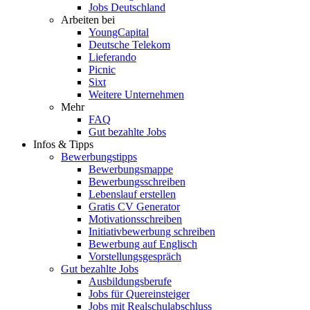
Jobs Deutschland
Arbeiten bei
YoungCapital
Deutsche Telekom
Lieferando
Picnic
Sixt
Weitere Unternehmen
Mehr
FAQ
Gut bezahlte Jobs
Infos & Tipps
Bewerbungstipps
Bewerbungsmappe
Bewerbungsschreiben
Lebenslauf erstellen
Gratis CV Generator
Motivationsschreiben
Initiativbewerbung schreiben
Bewerbung auf Englisch
Vorstellungsgespräch
Gut bezahlte Jobs
Ausbildungsberufe
Jobs für Quereinsteiger
Jobs mit Realschulabschluss