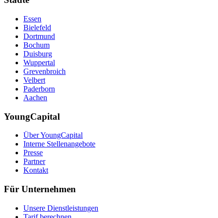
Essen
Bielefeld
Dortmund
Bochum
Duisburg
Wuppertal
Grevenbroich
Velbert
Paderborn
Aachen
YoungCapital
Über YoungCapital
Interne Stellenangebote
Presse
Partner
Kontakt
Für Unternehmen
Unsere Dienstleistungen
Tarif berechnen