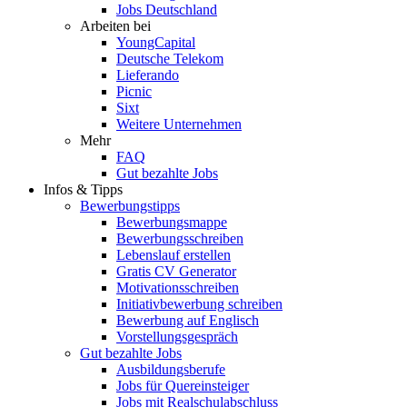
Jobs Deutschland
Arbeiten bei
YoungCapital
Deutsche Telekom
Lieferando
Picnic
Sixt
Weitere Unternehmen
Mehr
FAQ
Gut bezahlte Jobs
Infos & Tipps
Bewerbungstipps
Bewerbungsmappe
Bewerbungsschreiben
Lebenslauf erstellen
Gratis CV Generator
Motivationsschreiben
Initiativbewerbung schreiben
Bewerbung auf Englisch
Vorstellungsgespräch
Gut bezahlte Jobs
Ausbildungsberufe
Jobs für Quereinsteiger
Jobs mit Realschulabschluss