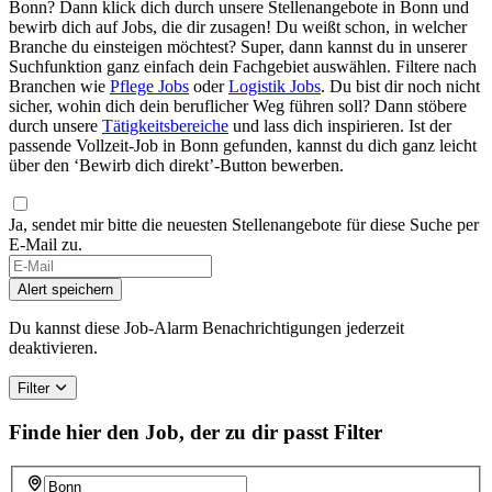
Bonn? Dann klick dich durch unsere Stellenangebote in Bonn und
bewirb dich auf Jobs, die dir zusagen! Du weißt schon, in welcher
Branche du einsteigen möchtest? Super, dann kannst du in unserer
Suchfunktion ganz einfach dein Fachgebiet auswählen. Filtere nach
Branchen wie
Pflege Jobs
oder
Logistik Jobs
. Du bist dir noch nicht
sicher, wohin dich dein beruflicher Weg führen soll? Dann stöbere
durch unsere
Tätigkeitsbereiche
und lass dich inspirieren. Ist der
passende Vollzeit-Job in Bonn gefunden, kannst du dich ganz leicht
über den ‘Bewirb dich direkt’-Button bewerben.
Ja, sendet mir bitte die neuesten Stellenangebote für diese Suche per
E-Mail zu.
If
you
Alert speichern
are
a
Du kannst diese Job-Alarm Benachrichtigungen jederzeit
human,
deaktivieren.
ignore
this
Filter
field
Finde hier den Job, der zu dir passt
Filter