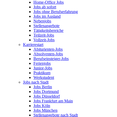
Home-Office Jobs
Jobs ab sofort
Jobs ohne Berufserfahrung
Jobs im Ausland
Nebenjobs
Stellenangebote
Tätigkeitsbereiche
Teilzeit-Jobs
Vollzeit-Jobs
Karrierestart
Abiturienten-Jobs
Absolventen-Jobs
Berufseinsteiger-Jobs
Ferienjobs
Junior-Jobs
Praktikum
Werkstudent
Jobs nach Stadt
Jobs Berlin
Jobs Dortmund
Jobs Düsseldorf
Jobs Frankfurt am Main
Jobs Köln
Jobs München
Stellenangebote nach Stadt