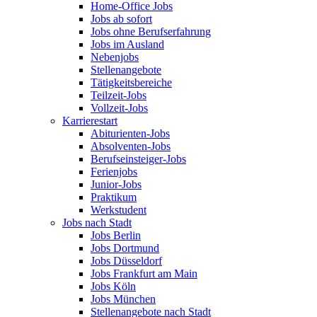
Home-Office Jobs
Jobs ab sofort
Jobs ohne Berufserfahrung
Jobs im Ausland
Nebenjobs
Stellenangebote
Tätigkeitsbereiche
Teilzeit-Jobs
Vollzeit-Jobs
Karrierestart
Abiturienten-Jobs
Absolventen-Jobs
Berufseinsteiger-Jobs
Ferienjobs
Junior-Jobs
Praktikum
Werkstudent
Jobs nach Stadt
Jobs Berlin
Jobs Dortmund
Jobs Düsseldorf
Jobs Frankfurt am Main
Jobs Köln
Jobs München
Stellenangebote nach Stadt