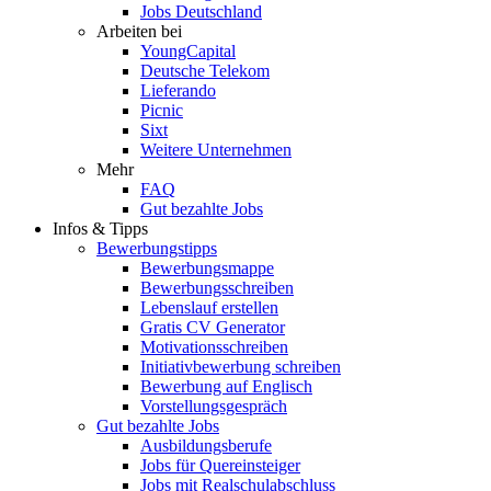
Jobs Deutschland
Arbeiten bei
YoungCapital
Deutsche Telekom
Lieferando
Picnic
Sixt
Weitere Unternehmen
Mehr
FAQ
Gut bezahlte Jobs
Infos & Tipps
Bewerbungstipps
Bewerbungsmappe
Bewerbungsschreiben
Lebenslauf erstellen
Gratis CV Generator
Motivationsschreiben
Initiativbewerbung schreiben
Bewerbung auf Englisch
Vorstellungsgespräch
Gut bezahlte Jobs
Ausbildungsberufe
Jobs für Quereinsteiger
Jobs mit Realschulabschluss