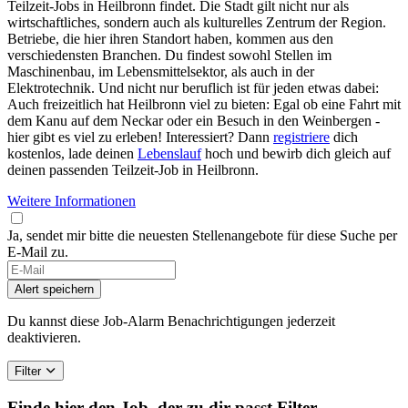
Teilzeit-Jobs in Heilbronn findet. Die Stadt gilt nicht nur als
wirtschaftliches, sondern auch als kulturelles Zentrum der Region.
Betriebe, die hier ihren Standort haben, kommen aus den
verschiedensten Branchen. Du findest sowohl Stellen im
Maschinenbau, im Lebensmittelsektor, als auch in der
Elektrotechnik. Und nicht nur beruflich ist für jeden etwas dabei:
Auch freizeitlich hat Heilbronn viel zu bieten: Egal ob eine Fahrt mit
dem Kanu auf dem Neckar oder ein Besuch in den Weinbergen -
hier gibt es viel zu erleben! Interessiert? Dann
registriere
dich
kostenlos, lade deinen
Lebenslauf
hoch und bewirb dich gleich auf
deinen passenden Teilzeit-Job in Heilbronn.
Weitere Informationen
Ja, sendet mir bitte die neuesten Stellenangebote für diese Suche per
E-Mail zu.
If
you
Alert speichern
are
a
Du kannst diese Job-Alarm Benachrichtigungen jederzeit
human,
deaktivieren.
ignore
this
Filter
field
Finde hier den Job, der zu dir passt
Filter