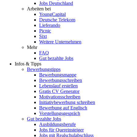
Jobs Deutschland
Arbeiten bei
YoungCapital
Deutsche Telekom
Lieferando
Picnic
Sixt
Weitere Unternehmen
Mehr
FAQ
Gut bezahlte Jobs
Infos & Tipps
Bewerbungstipps
Bewerbungsmappe
Bewerbungsschreiben
Lebenslauf erstellen
Gratis CV Generator
Motivationsschreiben
Initiativbewerbung schreiben
Bewerbung auf Englisch
Vorstellungsgespräch
Gut bezahlte Jobs
Ausbildungsberufe
Jobs für Quereinsteiger
Jobs mit Realschulabschluss