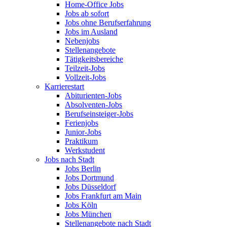
Home-Office Jobs
Jobs ab sofort
Jobs ohne Berufserfahrung
Jobs im Ausland
Nebenjobs
Stellenangebote
Tätigkeitsbereiche
Teilzeit-Jobs
Vollzeit-Jobs
Karrierestart
Abiturienten-Jobs
Absolventen-Jobs
Berufseinsteiger-Jobs
Ferienjobs
Junior-Jobs
Praktikum
Werkstudent
Jobs nach Stadt
Jobs Berlin
Jobs Dortmund
Jobs Düsseldorf
Jobs Frankfurt am Main
Jobs Köln
Jobs München
Stellenangebote nach Stadt