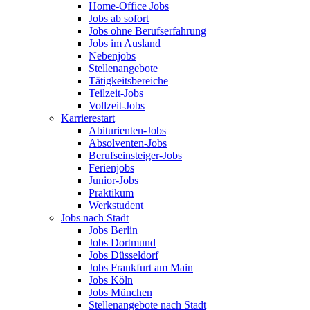
Home-Office Jobs
Jobs ab sofort
Jobs ohne Berufserfahrung
Jobs im Ausland
Nebenjobs
Stellenangebote
Tätigkeitsbereiche
Teilzeit-Jobs
Vollzeit-Jobs
Karrierestart
Abiturienten-Jobs
Absolventen-Jobs
Berufseinsteiger-Jobs
Ferienjobs
Junior-Jobs
Praktikum
Werkstudent
Jobs nach Stadt
Jobs Berlin
Jobs Dortmund
Jobs Düsseldorf
Jobs Frankfurt am Main
Jobs Köln
Jobs München
Stellenangebote nach Stadt