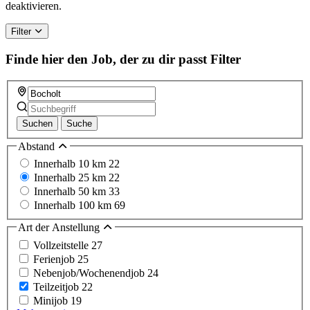
human,
deaktivieren.
ignore
this
Filter
field
Finde hier den Job, der zu dir passt
Filter
Suchen
Suche
Abstand
Innerhalb 10 km
22
Innerhalb 25 km
22
Innerhalb 50 km
33
Innerhalb 100 km
69
Art der Anstellung
Vollzeitstelle
27
Ferienjob
25
Nebenjob/Wochenendjob
24
Teilzeitjob
22
Minijob
19