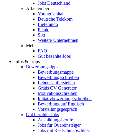
Jobs Deutschland
Arbeiten bei
YoungCapital
Deutsche Telekom
Lieferando
Picnic
Sixt
Weitere Unternehmen
Mehr
FAQ
Gut bezahlte Jobs
Infos & Tipps
Bewerbungstipps
Bewerbungsmappe
Bewerbungsschreiben
Lebenslauf erstellen
Gratis CV Generator
Motivationsschreiben
Initiativbewerbung schreiben
Bewerbung auf Englisch
Vorstellungsgespräch
Gut bezahlte Jobs
Ausbildungsberufe
Jobs für Quereinsteiger
Jobs mit Realschulabschluss