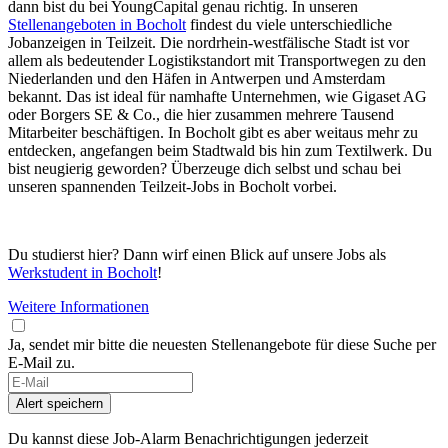
dann bist du bei YoungCapital genau richtig. In unseren
Stellenangeboten in Bocholt
findest du viele unterschiedliche
Jobanzeigen in Teilzeit. Die nordrhein-westfälische Stadt ist vor
allem als bedeutender Logistikstandort mit Transportwegen zu den
Niederlanden und den Häfen in Antwerpen und Amsterdam
bekannt. Das ist ideal für namhafte Unternehmen, wie Gigaset AG
oder Borgers SE & Co., die hier zusammen mehrere Tausend
Mitarbeiter beschäftigen. In Bocholt gibt es aber weitaus mehr zu
entdecken, angefangen beim Stadtwald bis hin zum Textilwerk. Du
bist neugierig geworden? Überzeuge dich selbst und schau bei
unseren spannenden Teilzeit-Jobs in Bocholt vorbei.
Du studierst hier? Dann wirf einen Blick auf unsere Jobs als
Werkstudent in Bocholt
!
Weitere Informationen
Ja, sendet mir bitte die neuesten Stellenangebote für diese Suche per
E-Mail zu.
If
you
Alert speichern
are
a
Du kannst diese Job-Alarm Benachrichtigungen jederzeit