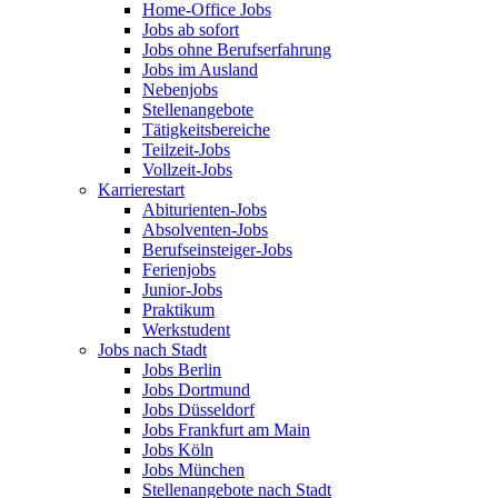
Home-Office Jobs
Jobs ab sofort
Jobs ohne Berufserfahrung
Jobs im Ausland
Nebenjobs
Stellenangebote
Tätigkeitsbereiche
Teilzeit-Jobs
Vollzeit-Jobs
Karrierestart
Abiturienten-Jobs
Absolventen-Jobs
Berufseinsteiger-Jobs
Ferienjobs
Junior-Jobs
Praktikum
Werkstudent
Jobs nach Stadt
Jobs Berlin
Jobs Dortmund
Jobs Düsseldorf
Jobs Frankfurt am Main
Jobs Köln
Jobs München
Stellenangebote nach Stadt