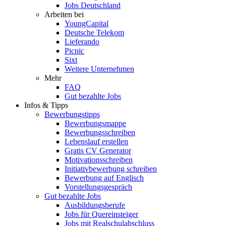
Jobs Deutschland
Arbeiten bei
YoungCapital
Deutsche Telekom
Lieferando
Picnic
Sixt
Weitere Unternehmen
Mehr
FAQ
Gut bezahlte Jobs
Infos & Tipps
Bewerbungstipps
Bewerbungsmappe
Bewerbungsschreiben
Lebenslauf erstellen
Gratis CV Generator
Motivationsschreiben
Initiativbewerbung schreiben
Bewerbung auf Englisch
Vorstellungsgespräch
Gut bezahlte Jobs
Ausbildungsberufe
Jobs für Quereinsteiger
Jobs mit Realschulabschluss