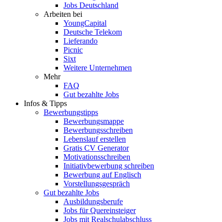
Jobs Deutschland
Arbeiten bei
YoungCapital
Deutsche Telekom
Lieferando
Picnic
Sixt
Weitere Unternehmen
Mehr
FAQ
Gut bezahlte Jobs
Infos & Tipps
Bewerbungstipps
Bewerbungsmappe
Bewerbungsschreiben
Lebenslauf erstellen
Gratis CV Generator
Motivationsschreiben
Initiativbewerbung schreiben
Bewerbung auf Englisch
Vorstellungsgespräch
Gut bezahlte Jobs
Ausbildungsberufe
Jobs für Quereinsteiger
Jobs mit Realschulabschluss