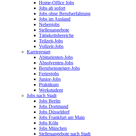
Home-Office Jobs
Jobs ab sofort
Jobs ohne Berufserfahrung
Jobs im Ausland
Nebenjobs
Stellenangebote
Tätigkeitsbereiche
Teilzeit-Jobs
Vollzeit-Jobs
Karrierestart
Abiturienten-Jobs
Absolventen-Jobs
Berufseinsteiger-Jobs
Ferienjobs
Junior-Jobs
Praktikum
Werkstudent
Jobs nach Stadt
Jobs Berlin
Jobs Dortmund
Jobs Düsseldorf
Jobs Frankfurt am Main
Jobs Köln
Jobs München
Stellenangebote nach Stadt