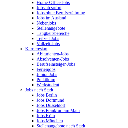
Home-Office Jobs
Jobs ab sofort
Jobs ohne Berufserfahrung
Jobs im Ausland
Nebenjobs
Stellenangebote
Tätigkeitsbereiche
Teilzeit-Jobs
Vollzeit-Jobs
Karrierestart
Abiturienten-Jobs
Absolventen-Jobs
Berufseinsteiger-Jobs
Ferienjobs
Junior-Jobs
Praktikum
Werkstudent
Jobs nach Stadt
Jobs Berlin
Jobs Dortmund
Jobs Düsseldorf
Jobs Frankfurt am Main
Jobs Köln
Jobs München
Stellenangebote nach Stadt