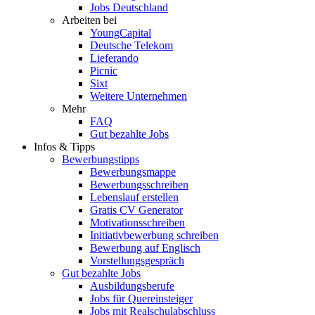
Jobs Deutschland
Arbeiten bei
YoungCapital
Deutsche Telekom
Lieferando
Picnic
Sixt
Weitere Unternehmen
Mehr
FAQ
Gut bezahlte Jobs
Infos & Tipps
Bewerbungstipps
Bewerbungsmappe
Bewerbungsschreiben
Lebenslauf erstellen
Gratis CV Generator
Motivationsschreiben
Initiativbewerbung schreiben
Bewerbung auf Englisch
Vorstellungsgespräch
Gut bezahlte Jobs
Ausbildungsberufe
Jobs für Quereinsteiger
Jobs mit Realschulabschluss