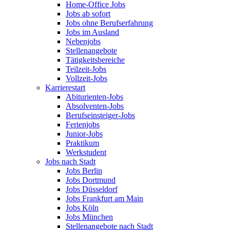
Home-Office Jobs
Jobs ab sofort
Jobs ohne Berufserfahrung
Jobs im Ausland
Nebenjobs
Stellenangebote
Tätigkeitsbereiche
Teilzeit-Jobs
Vollzeit-Jobs
Karrierestart
Abiturienten-Jobs
Absolventen-Jobs
Berufseinsteiger-Jobs
Ferienjobs
Junior-Jobs
Praktikum
Werkstudent
Jobs nach Stadt
Jobs Berlin
Jobs Dortmund
Jobs Düsseldorf
Jobs Frankfurt am Main
Jobs Köln
Jobs München
Stellenangebote nach Stadt