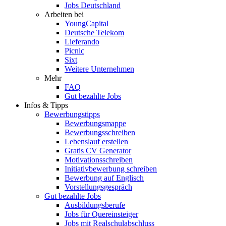
Jobs Deutschland
Arbeiten bei
YoungCapital
Deutsche Telekom
Lieferando
Picnic
Sixt
Weitere Unternehmen
Mehr
FAQ
Gut bezahlte Jobs
Infos & Tipps
Bewerbungstipps
Bewerbungsmappe
Bewerbungsschreiben
Lebenslauf erstellen
Gratis CV Generator
Motivationsschreiben
Initiativbewerbung schreiben
Bewerbung auf Englisch
Vorstellungsgespräch
Gut bezahlte Jobs
Ausbildungsberufe
Jobs für Quereinsteiger
Jobs mit Realschulabschluss