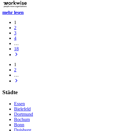
mehr lesen
1
2
3
4
…
18
1
2
…
Städte
Essen
Bielefeld
Dortmund
Bochum
Bonn
Duisburg