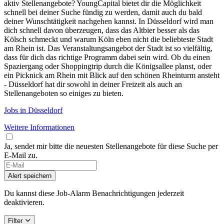
aktiv Stellenangebote? YoungCapital bietet dir die Möglichkeit
schnell bei deiner Suche fündig zu werden, damit auch du bald
deiner Wunschtätigkeit nachgehen kannst. In Düsseldorf wird man
dich schnell davon überzeugen, dass das Altbier besser als das
Kölsch schmeckt und warum Köln eben nicht die beliebteste Stadt
am Rhein ist. Das Veranstaltungsangebot der Stadt ist so vielfältig,
dass für dich das richtige Programm dabei sein wird. Ob du einen
Spaziergang oder Shoppingtrip durch die Königsallee planst, oder
ein Picknick am Rhein mit Blick auf den schönen Rheinturm ansteht
- Düsseldorf hat dir sowohl in deiner Freizeit als auch an
Stellenangeboten so einiges zu bieten.
Jobs in Düsseldorf
Weitere Informationen
Ja, sendet mir bitte die neuesten Stellenangebote für diese Suche per
E-Mail zu.
If
you
Alert speichern
are
a
Du kannst diese Job-Alarm Benachrichtigungen jederzeit
human,
deaktivieren.
ignore
this
Filter