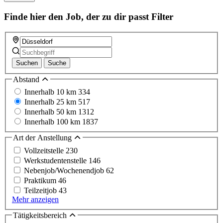
field
Finde hier den Job, der zu dir passt
Filter
Suchen
Suche
Abstand
Innerhalb 10 km
334
Innerhalb 25 km
517
Innerhalb 50 km
1312
Innerhalb 100 km
1837
Art der Anstellung
Vollzeitstelle
230
Werkstudentenstelle
146
Nebenjob/Wochenendjob
62
Praktikum
46
Teilzeitjob
43
Mehr anzeigen
Tätigkeitsbereich