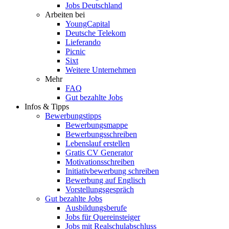
Jobs Deutschland
Arbeiten bei
YoungCapital
Deutsche Telekom
Lieferando
Picnic
Sixt
Weitere Unternehmen
Mehr
FAQ
Gut bezahlte Jobs
Infos & Tipps
Bewerbungstipps
Bewerbungsmappe
Bewerbungsschreiben
Lebenslauf erstellen
Gratis CV Generator
Motivationsschreiben
Initiativbewerbung schreiben
Bewerbung auf Englisch
Vorstellungsgespräch
Gut bezahlte Jobs
Ausbildungsberufe
Jobs für Quereinsteiger
Jobs mit Realschulabschluss